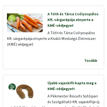
A Tóth és Társa Csólyospálos
Kft. sárgarépája elnyerte a
KMÉ-védjegyet
A Tóth és Társa Csólyospálos
Kft. sárgarépája elnyerte a Kiváló Minőségű Élelmiszer
(KMÉ) védjegyet
Tovább
Újabb vajaskifli kapta meg a
KMÉ-védjegyet!
A Pékmester Biscuits Sütőipari
és Szolgáltató Kft. vajaskiflije új