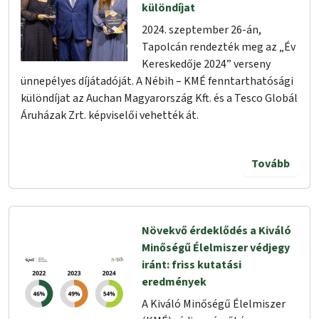
különdíjat
2024. szeptember 26-án,
Tapolcán rendezték meg az „Év
Kereskedője 2024” verseny
ünnepélyes díjátadóját. A Nébih – KMÉ fenntarthatósági
különdíjat az Auchan Magyarország Kft. és a Tesco Globál
Áruházak Zrt. képviselői vehették át.
Tovább
Növekvő érdeklődés a Kiváló
Minőségű Élelmiszer védjegy
iránt: friss kutatási
eredmények
A Kiváló Minőségű Élelmiszer