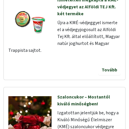
Ismételten megkapta a KMÉ-
védjegyet az Alföldi TEJ Kft.
két terméke
Újra a KMÉ-védjeggyel ismerte
el a védjegyjogosult az Alföldi
Tej Kft. által előállított, Magyar
natúr joghurtot és Magyar
Trappista sajtot.
Tovább
Szaloncukor – Mostantól
kiváló minőségben!
Izgatottan jelentjük be, hogy a
Kiváló Minőségű Élelmiszer
(KMÉ) szaloncukor védjegyre