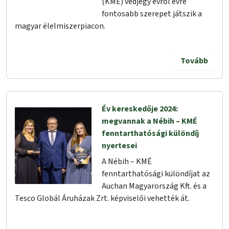
(KMÉ) védjegy évről évre
fontosabb szerepet játszik a
magyar élelmiszerpiacon.
Tovább
Év kereskedője 2024:
megvannak a Nébih – KMÉ
fenntarthatósági különdíj
nyertesei
A Nébih – KMÉ
fenntarthatósági különdíjat az
Auchan Magyarország Kft. és a
Tesco Globál Áruházak Zrt. képviselői vehették át.