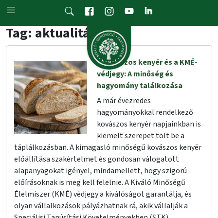
Skip to main content
Tag: aktualitások
A kovászos kenyér és a KMÉ-
védjegy: A minőség és
hagyomány találkozása
A már évezredes
hagyományokkal rendelkező
kovászos kenyér napjainkban is
kiemelt szerepet tölt be a
táplálkozásban. A kimagasló minőségű kovászos kenyér
előállítása szakértelmet és gondosan válogatott
alapanyagokat igényel, mindamellett, hogy szigorú
előírásoknak is meg kell felelnie. A Kiváló Minőségű
Élelmiszer (KMÉ) védjegy a kiválóságot garantálja, és
olyan vállalkozások pályázhatnak rá, akik vállalják a
Speciálisi Tanúsítási Követelményekben (STK)