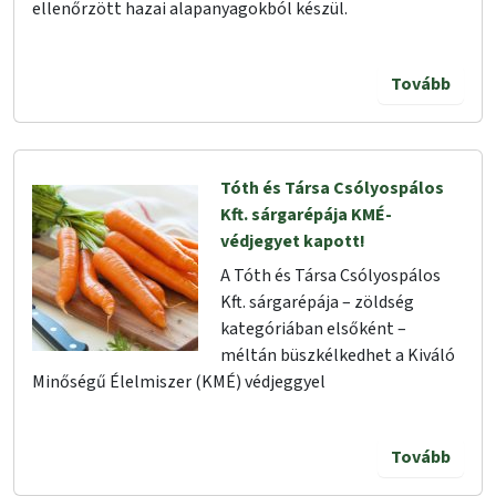
ellenőrzött hazai alapanyagokból készül.
Tovább
Tóth és Társa Csólyospálos
Kft. sárgarépája KMÉ-
védjegyet kapott!
A Tóth és Társa Csólyospálos
Kft. sárgarépája – zöldség
kategóriában elsőként –
méltán büszkélkedhet a Kiváló
Minőségű Élelmiszer (KMÉ) védjeggyel
Tovább