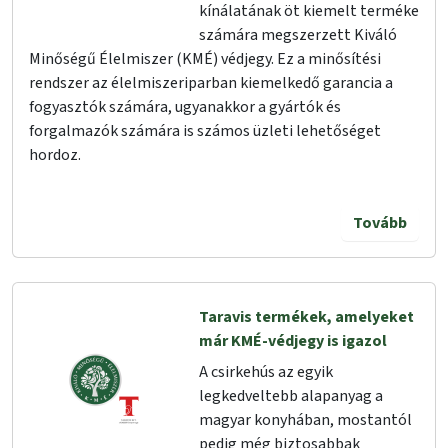
kínálatának öt kiemelt terméke
számára megszerzett Kiváló
Minőségű Élelmiszer (KMÉ) védjegy. Ez a minősítési
rendszer az élelmiszeriparban kiemelkedő garancia a
fogyasztók számára, ugyanakkor a gyártók és
forgalmazók számára is számos üzleti lehetőséget
hordoz.
Tovább
Taravis termékek, amelyeket
már KMÉ-védjegy is igazol
A csirkehús az egyik
legkedveltebb alapanyag a
magyar konyhában, mostantól
pedig még biztosabbak