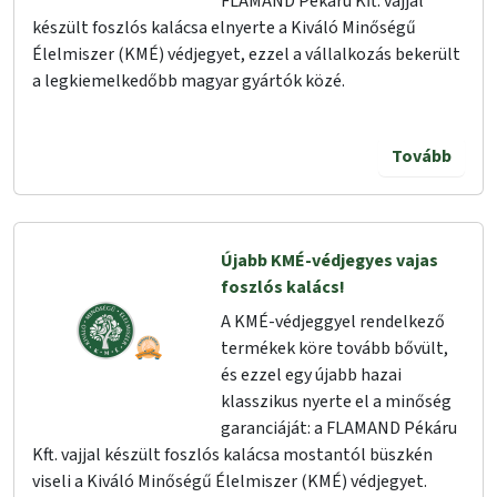
FLAMAND Pékáru Kft. vajjal
készült foszlós kalácsa elnyerte a Kiváló Minőségű
Élelmiszer (KMÉ) védjegyet, ezzel a vállalkozás bekerült
a legkiemelkedőbb magyar gyártók közé.
Tovább
Újabb KMÉ-védjegyes vajas
foszlós kalács!
A KMÉ-védjeggyel rendelkező
termékek köre tovább bővült,
és ezzel egy újabb hazai
klasszikus nyerte el a minőség
garanciáját: a FLAMAND Pékáru
Kft. vajjal készült foszlós kalácsa mostantól büszkén
viseli a Kiváló Minőségű Élelmiszer (KMÉ) védjegyet.