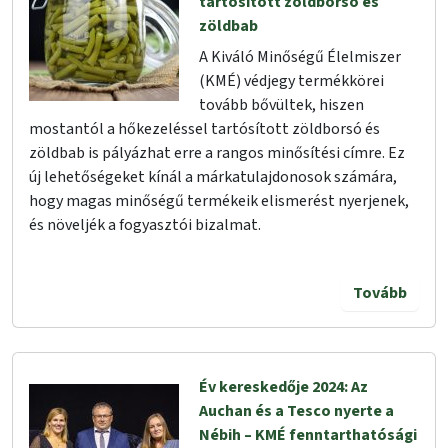
tartósított zöldborsó és
zöldbab
A Kiváló Minőségű Élelmiszer
(KMÉ) védjegy termékkörei
tovább bővültek, hiszen
mostantól a hőkezeléssel tartósított zöldborsó és
zöldbab is pályázhat erre a rangos minősítési címre. Ez
új lehetőségeket kínál a márkatulajdonosok számára,
hogy magas minőségű termékeik elismerést nyerjenek,
és növeljék a fogyasztói bizalmat.
Tovább
Év kereskedője 2024: Az
Auchan és a Tesco nyerte a
Nébih – KMÉ fenntarthatósági