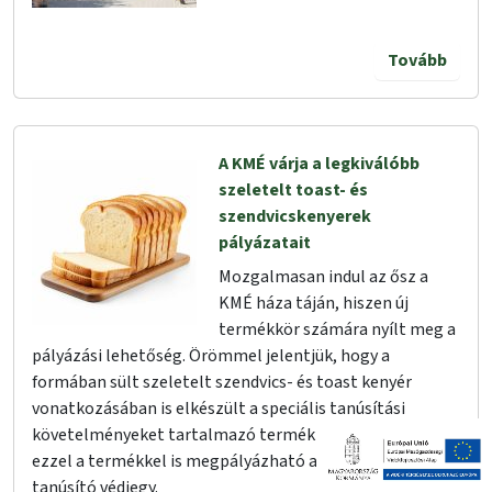
Tovább
A KMÉ várja a legkiválóbb
szeletelt toast- és
szendvicskenyerek
pályázatait
Mozgalmasan indul az ősz a
KMÉ háza táján, hiszen új
termékkör számára nyílt meg a
pályázási lehetőség. Örömmel jelentjük, hogy a
formában sült szeletelt szendvics- és toast kenyér
vonatkozásában is elkészült a speciális tanúsítási
követelményeket tartalmazó termékleírás, így már
ezzel a termékkel is megpályázható a kiváló minőséget
tanúsító védjegy.