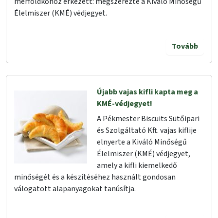
mérföldkőhöz érkezett: megszerezte a Kiváló Minőségű
Élelmiszer (KMÉ) védjegyet.
Tovább
Újabb vajas kifli kapta meg a
KMÉ-védjegyet!
A Pékmester Biscuits Sütőipari
és Szolgáltató Kft. vajas kiflije
elnyerte a Kiváló Minőségű
Élelmiszer (KMÉ) védjegyet,
amely a kifli kiemelkedő
minőségét és a készítéséhez használt gondosan
válogatott alapanyagokat tanúsítja.