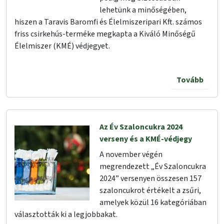
lehetünk a minőségében,
hiszen a Taravis Baromfi és Élelmiszeripari Kft. számos
friss csirkehús-terméke megkapta a Kiváló Minőségű
Élelmiszer (KMÉ) védjegyet.
Tovább
Az Év Szaloncukra 2024
verseny és a KMÉ-védjegy
A november végén
megrendezett „Év Szaloncukra
2024” versenyen összesen 157
szaloncukrot értékelt a zsűri,
amelyek közül 16 kategóriában
választották ki a legjobbakat.