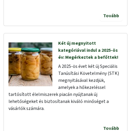
Tovább
Két új megnyitott
kategóriával indul a 2025-ös
év: Megérkeztek a befőttek!
A 2025-ös évet két új Speciális
Tanúsítási Követelmény (STK)
megnyitásával kezdjük,
amelyek a hőkezeléssel
tartósított élelmiszerek piacán nyújtanak új
lehetőségeket és biztosítanak kiváló minőséget a
vásárlók számára.
Tovább