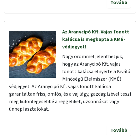
Tovább
Az Aranycipó Kft. Vajas fonott
kalácsa is megkapta a KMÉ-
védjegyet!
Nagy örömmel jelenthetjük,
hogy az Aranycipó Kft. vajas
fonott kalácsa elnyerte a Kiváló
Minőségű Élelmiszer (KMÉ)
védjegyet. Az Aranycipó Kft. vajas fonott kalácsa
garantáltan friss, omlós, és a vaj lágy, gazdag ízével teszi
még különlegesebbé a reggeliket, uzsonnákat vagy
ünnepi asztalokat.
Tovább