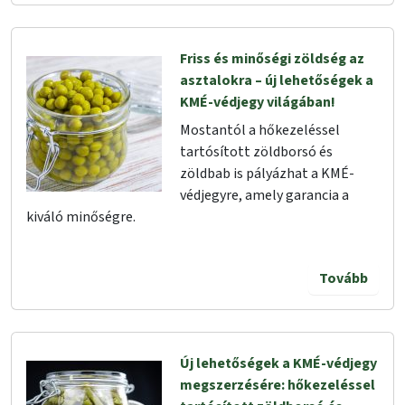
Friss és minőségi zöldség az
asztalokra – új lehetőségek a
KMÉ-védjegy világában!
Mostantól a hőkezeléssel
tartósított zöldborsó és
zöldbab is pályázhat a KMÉ-
védjegyre, amely garancia a
kiváló minőségre.
Tovább
Új lehetőségek a KMÉ-védjegy
megszerzésére: hőkezeléssel