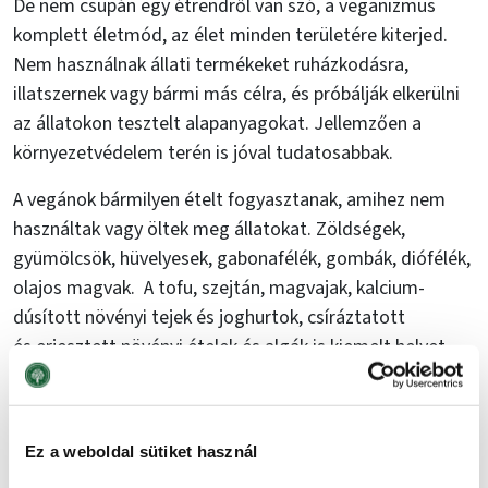
De nem csupán egy étrendről van szó, a veganizmus
komplett életmód, az élet minden területére kiterjed.
Nem használnak állati termékeket ruházkodásra,
illatszernek vagy bármi más célra, és próbálják elkerülni
az állatokon tesztelt alapanyagokat. Jellemzően a
környezetvédelem terén is jóval tudatosabbak.
A vegánok bármilyen ételt fogyasztanak, amihez nem
használtak vagy öltek meg állatokat. Zöldségek,
gyümölcsök, hüvelyesek, gabonafélék, gombák, diófélék,
olajos magvak. A tofu, szejtán, magvajak, kalcium-
dúsított növényi tejek és joghurtok, csíráztatott
és erjesztett növényi ételek és algák is kiemelt helyet
kapnak. Tehát unalmasnak nem mondható az étrendjük.
És a KMÉ-re is számíthatnak. Például, kiváló minőségű
durumtésztával, ami tojás nélkül készül, ők is főzhetnek.
Ez a weboldal sütiket használ
Ráadásul számos fajta rendelkezésre áll, a spagettitől a