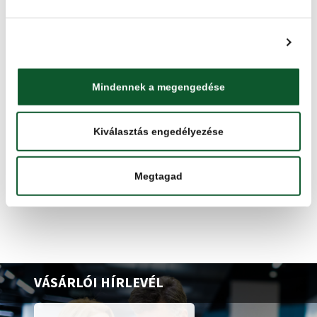
Csatlakozz
Facebook
és
Instagram
-közösségünkhöz,
és válj tudatosabb vásárlóvá!
Részletek megjelenítése
Mindennek a megengedése
Kiválasztás engedélyezése
VISSZA A HÍRBLOGRA
Megtagad
VÁSÁRLÓI HÍRLEVÉL