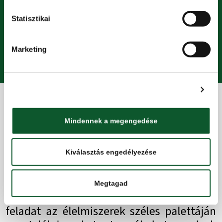
Tovább
Statisztikai
Marketing
Részletek megjelenítése
Mindennek a megengedése
KOMPLEX BÍRÁLATI RENDSZER
Kiválasztás engedélyezése
A vásárlói igények egyre inkább a
minőségi és a biztonságos élelmiszerek
Megtagad
irányába tolódnak, azonban nem könnyű
feladat az élelmiszerek széles palettáján