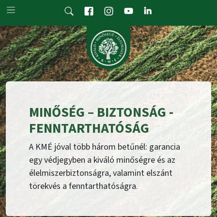
Skip to main content
MINŐSÉG – BIZTONSÁG -
FENNTARTHATÓSÁG
A KMÉ jóval több három betűnél: garancia
egy védjegyben a kiváló minőségre és az
élelmiszerbiztonságra, valamint elszánt
törekvés a fenntarthatóságra.