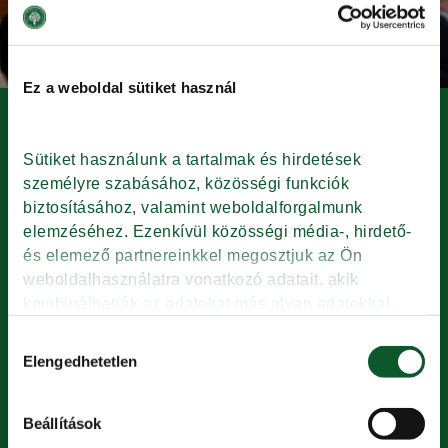
Ez a weboldal sütiket használ
Sütiket használunk a tartalmak és hirdetések 
személyre szabásához, közösségi funkciók 
ENERGIAHATÉKONYSÁG
biztosításához, valamint weboldalforgalmunk 
ÉS ZÖLDINNOVÁCIÓ
elemzéséhez. Ezenkívül közösségi média-, hirdető- 
és elemező partnereinkkel megosztjuk az Ön 
weboldalhasználatra vonatkozó adatait, akik 
2023-ban a KMÉ és a Nébih közösen csatlakozott
kombinálhatják az adatokat más olyan adatokkal, 
a Zöldinnovációs és Energiahatékonysági
amelyeket Ön adott meg számukra vagy az Ön által 
Expóhoz. Szakmai támogatóként különdíjat
Hozzájárulás
használt más szolgáltatásokból gyűjtöttek.
ajánlott fel azon élelmiszeripari
Elengedhetetlen
kiválasztása
vállalkozásoknak, amelyek a leginnovatívabb
módon támogatják a környezet védelmét KMÉ-s
termékeik előállításakor.
Beállítások
Adatkezelési tájékoztató