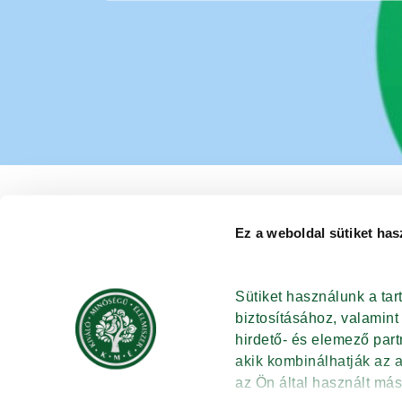
[Kezelés szöveg]
Ez a weboldal sütiket has
Sütiket használunk a ta
biztosításához, valamin
ISMERJE MEG A KMÉ-T
KAPCSOL
hirdető- és elemező par
RECEPTEK
HÍRBLOG
akik kombinálhatják az 
TUDÁSBÁZIS
HÍRLEVÉL
az Ön által használt más
TERMÉKKERESŐ
NYITÓOL