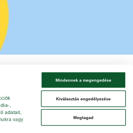
Mindennek a megengedése
ciók 
Kiválasztás engedélyezése
ia-, 
 adatait, 
LAP TETEJÉRE
Megtagad
ukra vagy 