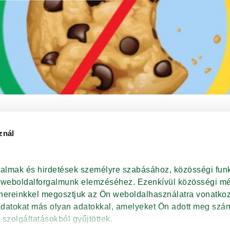
znál
rtalmak és hirdetések személyre szabásához, közösségi funk
t weboldalforgalmunk elemzéséhez. Ezenkívül közösségi méd
AT
tnereinkkel megosztjuk az Ön weboldalhasználatra vonatkozó
adatokat más olyan adatokkal, amelyeket Ön adott meg szám
 szolgáltatásokból gyűjtöttek.
DAL