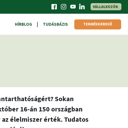
VÁLLALKOZÓK
HÍRBLOG
TUDÁSBÁZIS
TERMÉKKERESŐ
enntarthatóságért? Sokan
Október 16-án 150 országban
 az élelmiszer érték. Tudatos