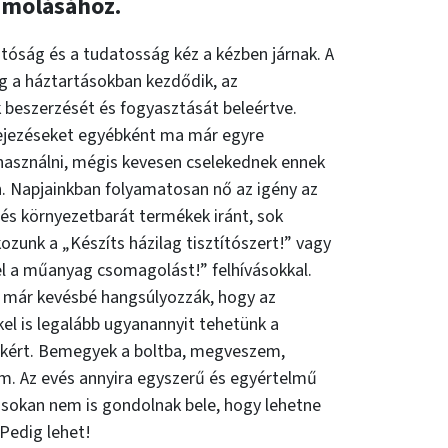
ámolásához.
tóság és a tudatosság kéz a kézben járnak. A
g a háztartásokban kezdődik, az
 beszerzését és fogyasztását beleértve.
fejezéseket egyébként ma már egyre
használni, mégis kevesen cselekednek ennek
. Napjainkban folyamatosan nő az igény az
és környezetbarát termékek iránt, sok
kozunk a „Készíts házilag tisztítószert!” vagy
el a műanyag csomagolást!” felhívásokkal.
 már kevésbé hangsúlyozzák, hogy az
el is legalább ugyanannyit tehetünk a
kért. Bemegyek a boltba, megveszem,
m. Az evés annyira egyszerű és egyértelmű
 sokan nem is gondolnak bele, hogy lehetne
Pedig lehet!