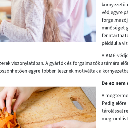
környezetün
védjegyre p
forgalmazój
minőséget ga
fenntarthat
például a ví
A KMÉ-védje
zerek viszonylatában. A gyártók és forgalmazók számára elő
köszönhetően egyre többen lesznek motiváltak a környezetbar
De ez nem 
A megtermel
Pedig előre 
tárolással 
megromlást