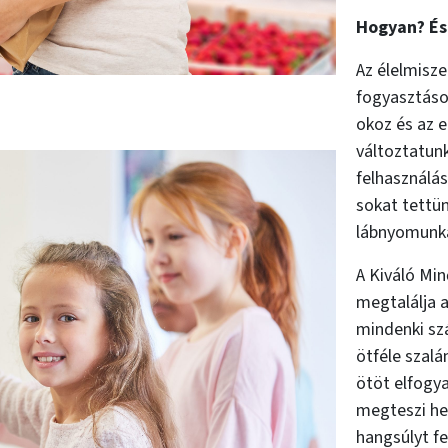
Hogyan? És
Az élelmisze
fogyasztáson
okoz és az e
változtatunk
felhasználá
sokat tettün
lábnyomunk
A Kiváló Min
megtalálja 
mindenki sz
ötféle szalá
ötöt elfogya
megteszi he
hangsúlyt fe