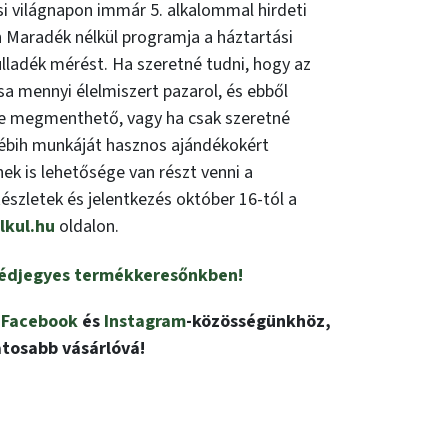
i világnapon immár 5. alkalommal hirdeti
 Maradék nélkül programja a háztartási
lladék mérést. Ha szeretné tudni, hogy az
a mennyi élelmiszert pazarol, és ebből
e megmenthető, vagy ha csak szeretné
Nébih munkáját hasznos ajándékokért
ek is lehetősége van részt venni a
szletek és jelentkezés október 16-tól a
kul.hu
oldalon.
édjegyes
termékkeresőnkben
!
z
Facebook
és
Instagram
-közösségünkhöz,
atosabb vásárlóvá!