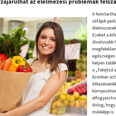
zzájárulhat az élelmezési problémák felsz
A fenntartha
sétájuk pedi
élelmiszerek
Ezeket a ki
divatosabb 
megfelelően
egészséges 
helyen talál
a „Felejtsd 
Azonban azt
étkezéseinkk
környezetün
elfogyaszto
dolog, hogy
másképp is. 