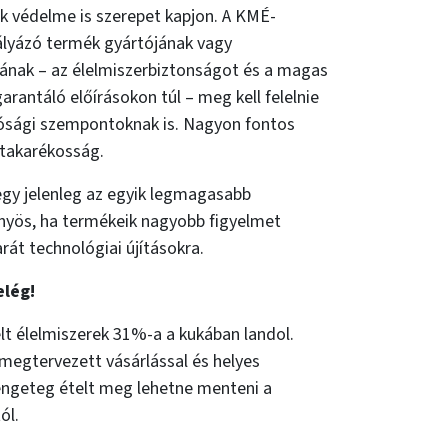
k védelme is szerepet kapjon. A KMÉ-
ályázó termék gyártójának vagy
ának – az élelmiszerbiztonságot és a magas
rantáló előírásokon túl – meg kell felelnie
ósági szempontoknak is. Nagyon fontos
ztakarékosság.
gy jelenleg az egyik legmagasabb
nyös, ha termékeik nagyobb figyelmet
át technológiai újításokra.
elég!
t élelmiszerek 31%-a a kukában landol.
megtervezett vásárlással és helyes
rengeteg ételt meg lehetne menteni a
ól.