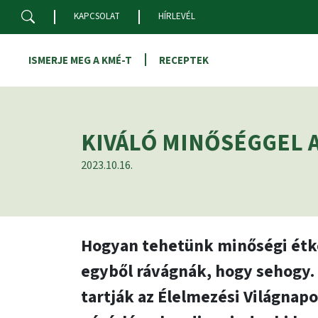
Skip to main content
KAPCSOLAT
HÍRLEVÉL
ISMERJE MEG A KMÉ-T
RECEPTEK
KIVÁLÓ MINŐSÉGGEL 
2023.10.16.
Hogyan tehetünk minőségi étkez
egyből rávágnák, hogy sehogy. 
tartják az Élelmezési Világnap