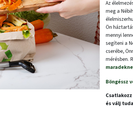
Az élelmezés
meg a Nébih
élelmiszerhu
Ön háztartás
mennyi lenn
segíteni a 
cserébe, Önn
mérésben. Ré
maradeknel
Böngéssz v
Csatlakoz
és válj tud