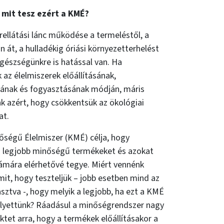
 mit tesz ezért a KMÉ?
rellátási lánc működése a termeléstől, a
 át, a hulladékig óriási környezetterhelést
gészségünkre is hatással van. Ha
 az élelmiszerek előállításának,
sának és fogyasztásának módján, máris
k azért, hogy csökkentsük az ökológiai
at.
őségű Élelmiszer (KMÉ) célja, hogy
a legjobb minőségű termékeket és azokat
ámára elérhetővé tegye. Miért vennénk
mit, hogy teszteljük – jobb esetben mind az
sztva -, hogy melyik a legjobb, ha ezt a KMÉ
lyettünk? Ráadásul a minőségrendszer nagy
ktet arra, hogy a termékek előállításakor a