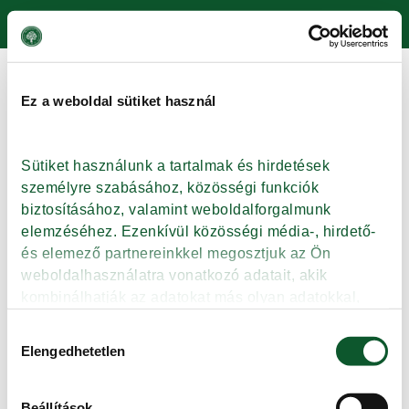
Skip to main content
Ez a weboldal sütiket használ
KERESÉS
Sütiket használunk a tartalmak és hirdetések 
személyre szabásához, közösségi funkciók 
biztosításához, valamint weboldalforgalmunk 
elemzéséhez. Ezenkívül közösségi média-, hirdető- 
és elemező partnereinkkel megosztjuk az Ön 
Keresés
weboldalhasználatra vonatkozó adatait, akik 
kombinálhatják az adatokat más olyan adatokkal, 
amelyeket Ön adott meg számukra vagy az Ön által 
Hozzájárulás
használt más szolgáltatásokból gyűjtöttek.
Elengedhetetlen
kiválasztása
Beállítások