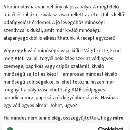
A kirándulásnak van néhány alapszabálya. A megfelelő
úticél és ruházat kiválasztása mellett az étel-ital is kellő
odafigyelést érdemel. A jó levegőhöz minőségi
szendvics is dukál, amit már kiváló minőségű
alapanyagokból is elkészíthetünk. A recept egyszerű.
Végy egy kiváló minőségű vajaskiflit! Vágd ketté, kend
meg KMÉ-vajjal, tegyél bele ízlés szerint védjegyes
csemege, paprikás vagy csípős szalámit, kiváló
minőségű sajtot és kész! Hamarosan mindezt kiváló
minőségű zöldségekkel is lehet tetőzni, hiszen már
megnyílt a pályázási lehetőség KMÉ-védjegyes
paradicsomra, paprikára és kígyóuborkára is. Nasinak
egy védjegyes alma? Jöhet, ugye?
Ha mindez nem lenne elég, összegyűjtöttük, hogy
mire
érdemes még figyelni,
amikor útravalót készítünk egy