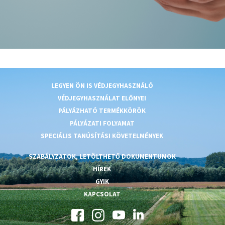
LEGYEN ÖN IS VÉDJEGYHASZNÁLÓ
VÉDJEGYHASZNÁLAT ELŐNYEI
PÁLYÁZHATÓ TERMÉKKÖRÖK
PÁLYÁZATI FOLYAMAT
SPECIÁLIS TANÚSÍTÁSI KÖVETELMÉNYEK
SZABÁLYZATOK, LETÖLTHETŐ DOKUMENTUMOK
HÍREK
GYIK
KAPCSOLAT