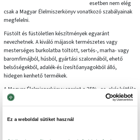
esetben nem elég
csak a Magyar Élelmiszerkönyv vonatkozó szabályainak
megfelelni.
Füstölt és füstöletlen készítmények egyaránt
nevezhetnek. A kiváló májasok természetes vagy
mesterséges burkolatba töltött, sertés-, marha- vagy
baromfimájból, húsból, gyártási szalonnából, ehető
belsőségekből, adalék-és ízesítőanyagokból álló,
hidegen kenhető termékek.
A Magyar Élelmiszerkönyv szerint a 25% -os, akár kétféle
állatból származó májtartalom már elég ahhoz, hogy
egy terméket májasnak nevezzünk. Ezzel szemben a
kiváló minőségű májasnak legalább 30% májat kell
Ez a weboldal sütiket használ
tartalmaznia, amely egy állatból származik. Kivétel a
borjú-, baromfimájas, amelyek esetében a kétféle,
minimum 25% májtartalom is megengedett.