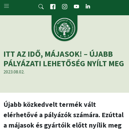
Skip to main content
ITT AZ IDŐ, MÁJASOK! – ÚJABB
PÁLYÁZATI LEHETŐSÉG NYÍLT MEG
2023.08.02.
Újabb közkedvelt termék vált
elérhetővé a pályázók számára. Ezúttal
a májasok és gyártóik előtt nyílik meg