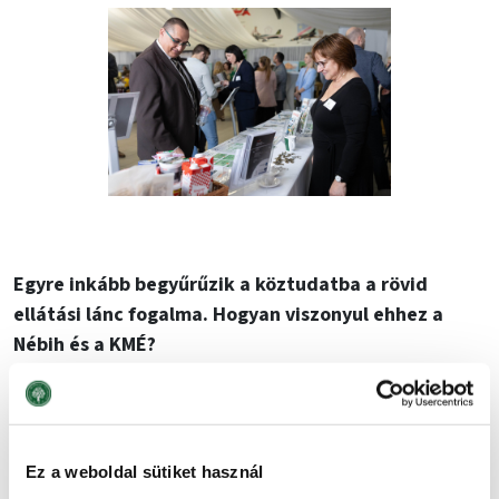
Egyre inkább begyűrűzik a köztudatba a rövid
ellátási lánc fogalma. Hogyan viszonyul ehhez a
Nébih és a KMÉ?
Abszolút összhangban vagyunk, közösek a céljaink. A
rövid ellátási lánc (vagy ahogyan szakmai berkekben
emlegetni szoktuk, a REL) a fenntarthatóságot
Ez a weboldal sütiket használ
támogatja, amiként azt támogatja a Nébih és a KMÉ-