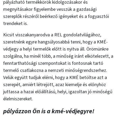
pályázható termékkörök kidolgozásakor és
megnyitásakor figyelembe vesszük a gazdasági
szereplők részéről beérkező igényeket és a fogyasztói
trendeket is.
Kicsit visszakanyarodva a REL gondolatvilágához,
szeretnénk egyre hangsúlyosabbá tenni, hogy a KMÉ-
védjegy a helyi termelők előtt is nyitva áll. Örömünkre
szolgálna, ha minél több, a minőség iránt elkötelezett, a
fenntarthatósági szempontokat is fontosnak tartó
termelő csatlakozna a nemzeti minőségrendszerhez.
Velük együtt tudjuk elérni, hogy a KMÉ betöltse azt a
szerepét, amiért létrejött, azaz kiemelje és előnyhöz
juttassa a hazai előállítású, helyi, igazoltan jó minőségű
élelmiszereket.
pályázzon Ön is a kmé-védjegyre!