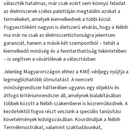
választék hatalmas, már csak ezért sem könnyű feladat
az élelmiszerek széles palettáján megtalálni azokat a
termékeket, amelyek kiemelkednek a többi közül.
Fogyasztóként nagyon is életszerű elvárás, hogy a Nébih
ma már ne csak az élelmiszerbiztonságra jelentsen
garanciát, hanem a másik két szempontból – tehát a
kiemelkedő minőség és a fenntarthatóság tekintetében
– is segítsen a vásárlóknak a választásban.
Jelenleg Magyarországon ehhez a KMÉ-védjegy nyújtja a
legmegbízhatóbb útmutatást. A nemzeti
minőségrendszer hátterében ugyanis egy objektív és
átfogó kritériumrendszer áll, amelynek kialakításában
többek között a Nébih szakemberei is közreműködnek. A
kezdetektől fogva részt veszünk a speciális tanúsítási
követelmények kidolgozásában. Koordináljuk a Nébih
Termékmustrákat, valamint szaktudásunkat,