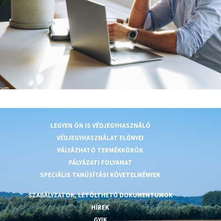
LEGYEN ÖN IS VÉDJEGYHASZNÁLÓ
VÉDJEGYHASZNÁLAT ELŐNYEI
PÁLYÁZHATÓ TERMÉKKÖRÖK
PÁLYÁZATI FOLYAMAT
SPECIÁLIS TANÚSÍTÁSI KÖVETELMÉNYEK
SZABÁLYZATOK, LETÖLTHETŐ DOKUMENTUMOK
HÍREK
GYIK