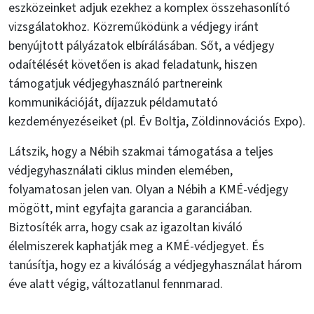
eszközeinket adjuk ezekhez a komplex összehasonlító
vizsgálatokhoz. Közreműködünk a védjegy iránt
benyújtott pályázatok elbírálásában. Sőt, a védjegy
odaítélését követően is akad feladatunk, hiszen
támogatjuk védjegyhasználó partnereink
kommunikációját, díjazzuk példamutató
kezdeményezéseiket (pl. Év Boltja, Zöldinnovációs Expo).
Látszik, hogy a Nébih szakmai támogatása a teljes
védjegyhasználati ciklus minden elemében,
folyamatosan jelen van. Olyan a Nébih a KMÉ-védjegy
mögött, mint egyfajta garancia a garanciában.
Biztosíték arra, hogy csak az igazoltan kiváló
élelmiszerek kaphatják meg a KMÉ-védjegyet. És
tanúsítja, hogy ez a kiválóság a védjegyhasználat három
éve alatt végig, változatlanul fennmarad.