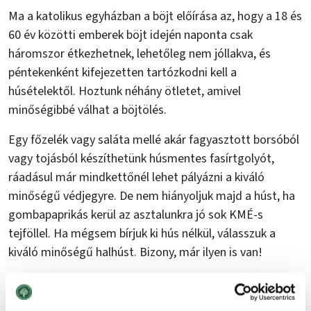
Ma a katolikus egyházban a böjt előírása az, hogy a 18 és
60 év közötti emberek böjt idején naponta csak
háromszor étkezhetnek, lehetőleg nem jóllakva, és
péntekenként kifejezetten tartózkodni kell a
húsételektől. Hoztunk néhány ötletet, amivel
minőségibbé válhat a böjtölés.
Egy főzelék vagy saláta mellé akár fagyasztott borsóból
vagy tojásból készíthetünk húsmentes fasírtgolyót,
ráadásul már mindkettőnél lehet pályázni a kiváló
minőségű védjegyre. De nem hiányoljuk majd a húst, ha
gombapaprikás kerül az asztalunkra jó sok KMÉ-s
tejföllel. Ha mégsem bírjuk ki hús nélkül, válasszuk a
kiváló minőségű halhúst. Bizony, már ilyen is van!
A rakott ételek mindig megmentik az ebédeinket, csak
ezekből se felejtsük ki a kiváló minőségű tejfölt és