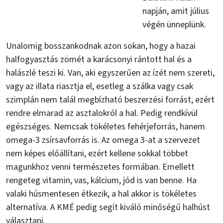
napján, amit július
végén ünneplünk.
Unalomig bosszankodnak azon sokan, hogy a hazai
halfogyasztás zömét a karácsonyi rántott hal és a
halászlé teszi ki. Van, aki egyszerűen az ízét nem szereti,
vagy az illata riasztja el, esetleg a szálka vagy csak
szimplán nem talál megbízható beszerzési forrást, ezért
rendre elmarad az asztalokról a hal. Pedig rendkívül
egészséges. Nemcsak tökéletes fehérjeforrás, hanem
omega-3 zsírsavforrás is. Az omega 3-at a szervezet
nem képes előállítani, ezért kellene sokkal többet
magunkhoz venni természetes formában. Emellett
rengeteg vitamin, vas, kálcium, jód is van benne. Ha
valaki húsmentesen étkezik, a hal akkor is tökéletes
alternatíva. A KMÉ pedig segít kiváló minőségű halhúst
választani.