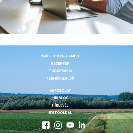
ISMERJE MEG A KMÉ-T
RECEPTEK
TUDÁSBÁZIS
TERMÉKKERESŐ
KAPCSOLAT
HÍRBLOG
HÍRLEVÉL
NYITÓOLDAL