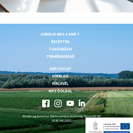
ISMERJE MEG A KMÉ-T
RECEPTEK
TUDÁSBÁZIS
TERMÉKKERESŐ
KAPCSOLAT
HÍRBLOG
HÍRLEVÉL
NYITÓOLDAL
Minden jog fentartva. Élelmiszerlánc-biztonsági Nonprofit Kft.
(ÉLBC Kft.) 2025.