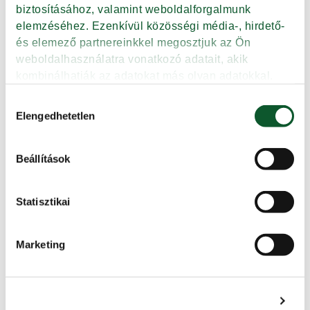
biztosításához, valamint weboldalforgalmunk 
elemzéséhez. Ezenkívül közösségi média-, hirdető- 
és elemező partnereinkkel megosztjuk az Ön 
weboldalhasználatra vonatkozó adatait, akik 
kombinálhatják az adatokat más olyan adatokkal, 
amelyeket Ön adott meg számukra vagy az Ön által 
Hozzájárulás
használt más szolgáltatásokból gyűjtöttek.
Elengedhetetlen
kiválasztása
Beállítások
Adatkezelési tájékoztató
Statisztikai
Marketing
Részletek megjelenítése