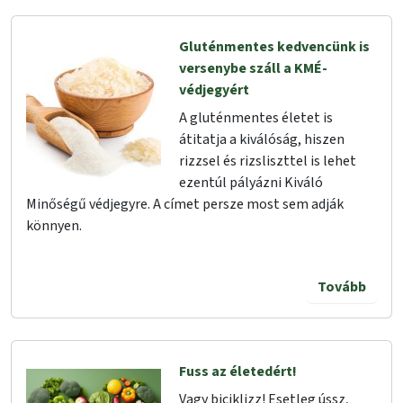
Gluténmentes kedvencünk is
versenybe száll a KMÉ-
védjegyért
A gluténmentes életet is
átitatja a kiválóság, hiszen
rizzsel és rizsliszttel is lehet
ezentúl pályázni Kiváló
Minőségű védjegyre. A címet persze most sem adják
könnyen.
Tovább
Fuss az életedért!
Vagy biciklizz! Esetleg ússz,