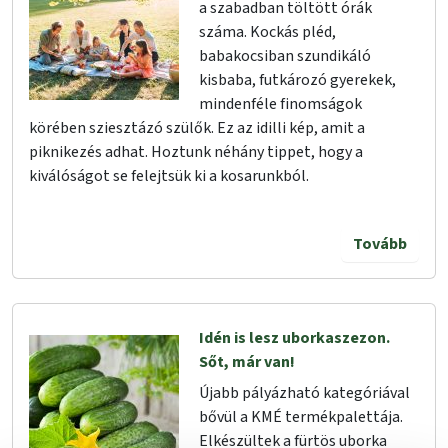
a szabadban töltött órák
száma. Kockás pléd,
babakocsiban szundikáló
kisbaba, futkározó gyerekek,
mindenféle finomságok
körében sziesztázó szülők. Ez az idilli kép, amit a
piknikezés adhat. Hoztunk néhány tippet, hogy a
kiválóságot se felejtsük ki a kosarunkból.
Tovább
Idén is lesz uborkaszezon.
Sőt, már van!
Újabb pályázható kategóriával
bővül a KMÉ termékpalettája.
Elkészültek a fürtös uborka