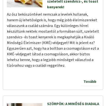
szeletelt szendvics-, és toast
kenyerek!
Az ősz beköszöntével nemcsak a levelek hullanak,
hanem új lehetőségek is, hogy még jobb élelmiszereket
válasszunk a család számára. Egy különleges hírrel
készültünk nektek: mostantól a formában sült, szeletelt
szendvics- és toast kenyerek is megkaphatják a Kiváló
Minőségű Élelmiszer (KMÉ) védjegyet! Mit is jelent ez?
Egyszerűen azt, hogy ha a boltban a csomagoláson ezt a
KMÉ-védjegyet látod a csomagoláson, akkor biztos
lehetsz benne, hogy a legjobb minőséget választod a
tízóraihoz vagy a családi reggelihez.
Tovább
SZÖRPÖK: A MINŐSÉG DIADALA