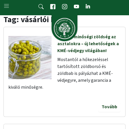
Skip to main content
Tag: vásárlói hír
Friss és minőségi zöldség az
asztalokra – új lehetőségek a
KMÉ-védjegy világában!
Mostantól a hőkezeléssel
tartósított zöldborsó és
zöldbab is pályázhat a KMÉ-
védjegyre, amely garancia a
kiváló minőségre.
Tovább