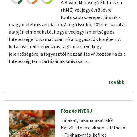
A Kiváló Minőségű Élelmiszer
(KMÉ) védjegy évről évre
fontosabb szerepet játszik a
magyar élelmiszerpiacon. A legfrissebb, 2024-es kutatás
alapján elmondható, hogy a védjegy ismertsége és
hitelessége folyamatosan nő a fogyasztók körében. A
kutatási eredmények rávilágítanak a védjegy
jelentőségére, a fogyasztói hozzáállás változásaira és a
hitelesség fenntartásának kihívásaira.
Tovább
Főzz és NYERJ
Tálakat, fakanalakat elő!
Készítsd el a cikkben található
– Fokhagymás-kefires