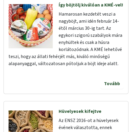
Így böjtölj kiválóan a KMÉ-vel!
Hamarosan kezdetét veszi a
nagyböjt, ami idén február 14-
étől március 30-ig tart. Az
egykori szigorú szabályok mára
enyhültek és csak a húsra
korlátozódnak. A KMÉ lehetővé
teszi, hogy az állati fehérjét más, kiváló minőségű
alapanyaggal, változatosan pótoljuk a böjt ideje alatt.
Tovább
Hüvelyesek kifejtve
Az ENSZ 2016-ot a hüvelyesek
évének választotta, ennek