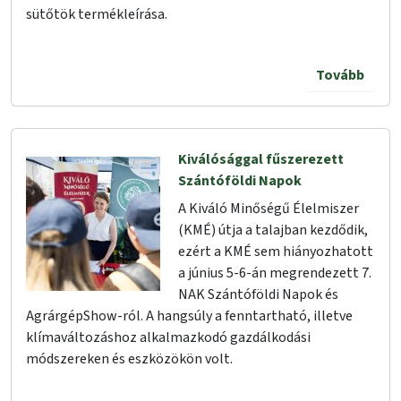
sütőtök termékleírása.
Tovább
Kiválósággal fűszerezett
Szántóföldi Napok
A Kiváló Minőségű Élelmiszer
(KMÉ) útja a talajban kezdődik,
ezért a KMÉ sem hiányozhatott
a június 5-6-án megrendezett 7.
NAK Szántóföldi Napok és
AgrárgépShow-ról. A hangsúly a fenntartható, illetve
klímaváltozáshoz alkalmazkodó gazdálkodási
módszereken és eszközökön volt.