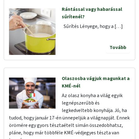
Rántással vagy habarással
sűrítenél?
Sűrítés Lényege, hogy a […]
Tovább
Olaszosba vágjuk magunkat a
KMÉ-nél
Az olasz konyha a világ egyik
legnépszerűbb és
legkedveltebb konyhája. Jó, ha
tudod, hogy január 17-én ünnepeljük a világnapját. Ennek
örömére egy gyors tésztaételt simán összedobhatsz,
pláne, hogy már többféle KMÉ-védjegyes tészta van