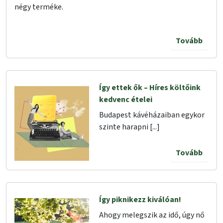
négy terméke.
Tovább
Így ettek ők – Híres költőink
kedvenc ételei
Budapest kávéházaiban egykor
szinte harapni [...]
Tovább
Így piknikezz kiválóan!
Ahogy melegszik az idő, úgy nő