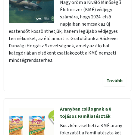
Nagy öröm a Kiváló Minőségű
Élelmiszer (KMÉ) védjegy
számára, hogy 2024. első
napjaiban nemcsak az új
esztendőt köszönthetjük, hanem legújabb védjegyes
termékünket, az élő amurt is. Gratulálunk a Ráckevei
Dunaági Horgász Szövetségnek, amely az élő hal
kategóriában elsőként csatlakozott a KMÉ nemzeti
minőségrendszerhez.
Tovább
Aranyban csillognak a 8
tojásos Famíliatészták
Büszkén viselheti a KMÉ arany
fokozatát a Famíliatészta két