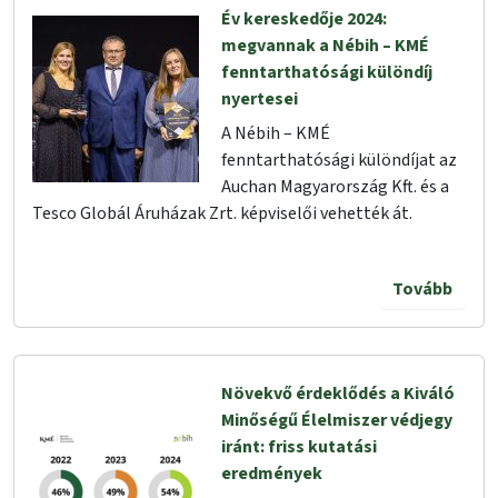
Év kereskedője 2024:
megvannak a Nébih – KMÉ
fenntarthatósági különdíj
nyertesei
A Nébih – KMÉ
fenntarthatósági különdíjat az
Auchan Magyarország Kft. és a
Tesco Globál Áruházak Zrt. képviselői vehették át.
Tovább
Növekvő érdeklődés a Kiváló
Minőségű Élelmiszer védjegy
iránt: friss kutatási
eredmények