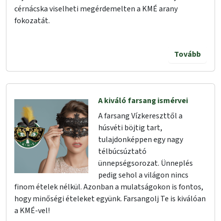
cérnácska viselheti megérdemelten a KMÉ arany
fokozatát.
Tovább
A kiváló farsang ismérvei
A farsang Vízkereszttől a
húsvéti böjtig tart,
tulajdonképpen egy nagy
télbúcsúztató
ünnepségsorozat. Ünneplés
pedig sehol a világon nincs
finom ételek nélkül. Azonban a mulatságokon is fontos,
hogy minőségi ételeket együnk. Farsangolj Te is kiválóan
a KMÉ-vel!