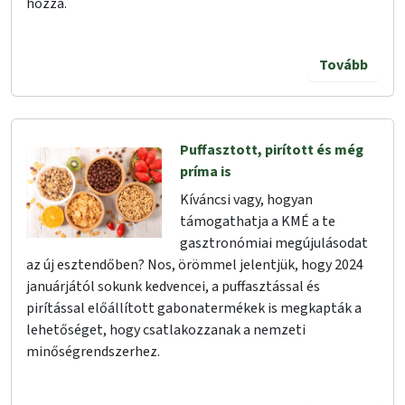
hozzá.
Tovább
Puffasztott, pirított és még
príma is
Kíváncsi vagy, hogyan
támogathatja a KMÉ a te
gasztronómiai megújulásodat
az új esztendőben? Nos, örömmel jelentjük, hogy 2024
januárjától sokunk kedvencei, a puffasztással és
pirítással előállított gabonatermékek is megkapták a
lehetőséget, hogy csatlakozzanak a nemzeti
minőségrendszerhez.