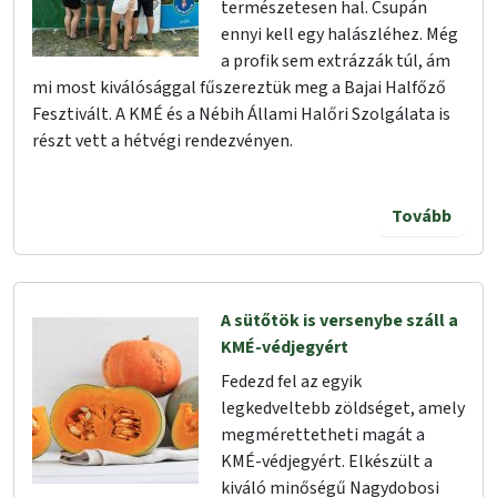
természetesen hal. Csupán
ennyi kell egy halászléhez. Még
a profik sem extrázzák túl, ám
mi most kiválósággal fűszereztük meg a Bajai Halfőző
Fesztivált. A KMÉ és a Nébih Állami Halőri Szolgálata is
részt vett a hétvégi rendezvényen.
Tovább
A sütőtök is versenybe száll a
KMÉ-védjegyért
Fedezd fel az egyik
legkedveltebb zöldséget, amely
megmérettetheti magát a
KMÉ-védjegyért. Elkészült a
kiváló minőségű Nagydobosi