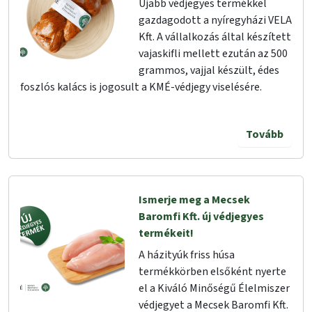
Újabb védjegyes termékkel
gazdagodott a nyíregyházi VELA
Kft. A vállalkozás által készített
vajaskifli mellett ezután az 500
grammos, vajjal készült, édes
foszlós kalács is jogosult a KMÉ-védjegy viselésére.
Tovább
Ismerje meg a Mecsek
Baromfi Kft. új védjegyes
termékeit!
A házityúk friss húsa
termékkörben elsőként nyerte
el a Kiváló Minőségű Élelmiszer
védjegyet a Mecsek Baromfi Kft.