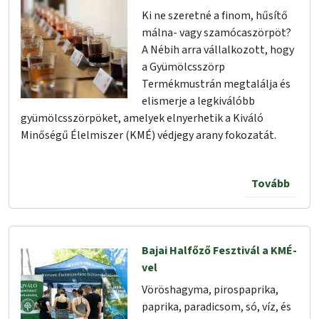
Ki ne szeretné a finom, hűsítő
málna- vagy szamócaszörpöt?
A Nébih arra vállalkozott, hogy
a Gyümölcsszörp
Termékmustrán megtalálja és
elismerje a legkiválóbb
gyümölcsszörpöket, amelyek elnyerhetik a Kiváló
Minőségű Élelmiszer (KMÉ) védjegy arany fokozatát.
Tovább
Bajai Halfőző Fesztivál a KMÉ-
vel
Vöröshagyma, pirospaprika,
paprika, paradicsom, só, víz, és