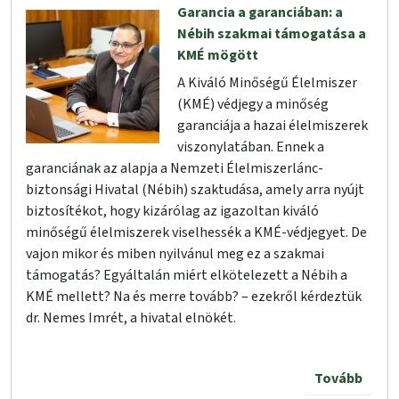
Garancia a garanciában: a
Nébih szakmai támogatása a
KMÉ mögött
A Kiváló Minőségű Élelmiszer
(KMÉ) védjegy a minőség
garanciája a hazai élelmiszerek
viszonylatában. Ennek a
garanciának az alapja a Nemzeti Élelmiszerlánc-
biztonsági Hivatal (Nébih) szaktudása, amely arra nyújt
biztosítékot, hogy kizárólag az igazoltan kiváló
minőségű élelmiszerek viselhessék a KMÉ-védjegyet. De
vajon mikor és miben nyilvánul meg ez a szakmai
támogatás? Egyáltalán miért elkötelezett a Nébih a
KMÉ mellett? Na és merre tovább? – ezekről kérdeztük
dr. Nemes Imrét, a hivatal elnökét.
Tovább