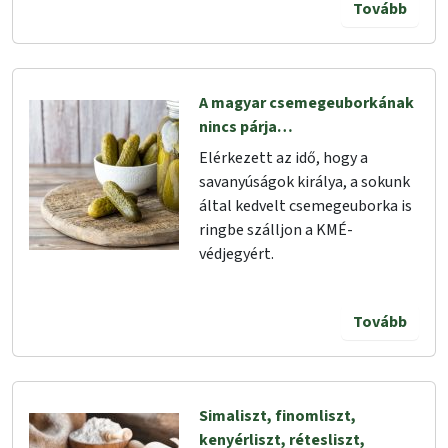
Tovább
A magyar csemegeuborkának
nincs párja…
Elérkezett az idő, hogy a
savanyúságok királya, a sokunk
által kedvelt csemegeuborka is
ringbe szálljon a KMÉ-
védjegyért.
Tovább
Simaliszt, finomliszt,
kenyérliszt, rétesliszt,