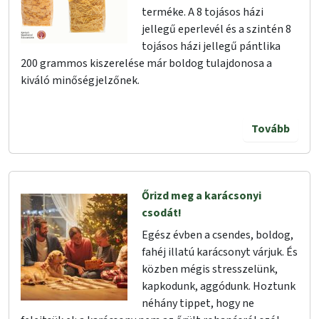
terméke. A 8 tojásos házi
jellegű eperlevél és a szintén 8
tojásos házi jellegű pántlika
200 grammos kiszerelése már boldog tulajdonosa a
kiváló minőségjelzőnek.
Tovább
Őrizd meg a karácsonyi
csodát!
Egész évben a csendes, boldog,
fahéj illatú karácsonyt várjuk. És
közben mégis stresszelünk,
kapkodunk, aggódunk. Hoztunk
néhány tippet, hogy ne