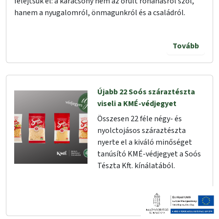
felejtsük el: a karácsony nem az őrült rohanásról szól,
hanem a nyugalomról, önmagunkról és a családról.
Tovább
Újabb 22 Soós száraztészta
viseli a KMÉ-védjegyet
Összesen 22 féle négy- és
nyolctojásos száraztészta
nyerte el a kiváló minőséget
tanúsító KMÉ-védjegyet a Soós
Tészta Kft. kínálatából.
Tovább