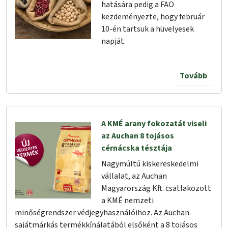
hatására pedig a FAO
kezdeményezte, hogy február
10-én tartsuk a hüvelyesek
napját.
Tovább
A KMÉ arany fokozatát viseli
az Auchan 8 tojásos
cérnácska tésztája
Nagymúltú kiskereskedelmi
vállalat, az Auchan
Magyarország Kft. csatlakozott
a KMÉ nemzeti
minőségrendszer védjegyhasználóihoz. Az Auchan
sajátmárkás termékkínálatából elsőként a 8 tojásos