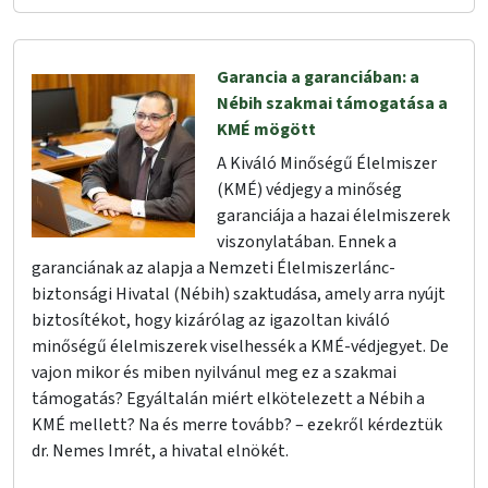
Garancia a garanciában: a
Nébih szakmai támogatása a
KMÉ mögött
A Kiváló Minőségű Élelmiszer
(KMÉ) védjegy a minőség
garanciája a hazai élelmiszerek
viszonylatában. Ennek a
garanciának az alapja a Nemzeti Élelmiszerlánc-
biztonsági Hivatal (Nébih) szaktudása, amely arra nyújt
biztosítékot, hogy kizárólag az igazoltan kiváló
minőségű élelmiszerek viselhessék a KMÉ-védjegyet. De
vajon mikor és miben nyilvánul meg ez a szakmai
támogatás? Egyáltalán miért elkötelezett a Nébih a
KMÉ mellett? Na és merre tovább? – ezekről kérdeztük
dr. Nemes Imrét, a hivatal elnökét.