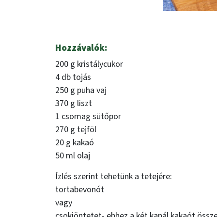
Hozzávalók:
200 g kristálycukor
4 db tojás
250 g puha vaj
370 g liszt
1 csomag sütőpor
270 g tejföl
20 g kakaó
50 ml olaj
Ízlés szerint tehetünk a tetejére:
tortabevonót
vagy
csokiöntetet- ehhez a két kanál kakaót összek