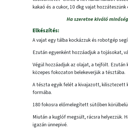
kakaó és a cukor, 10 dkg vajat hozzáteszünk 
Ha szeretne kiváló minőség
Elkészítés:
A vajat egy tálba kockázzuk és robotgép segí
Ezután egyenként hozzáadjuk a tojásokat, vá
Végül hozzáadjuk az olajat, a tejfölt. Ezutá
közepes fokozaton belekeverjük a tésztába.
A tészta egyik felét a kivajazott, kilisztez
formába.
180 fokosra előmelegített sütőben körülbelül
Miután a kuglóf megsült, rácsra helyezzük. H
igazán ünnepivé.