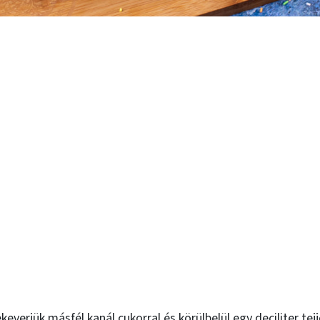
everjük másfél kanál cukorral és körülbelül egy deciliter tej