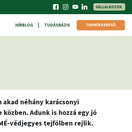
VÁLLALKOZÓK
HÍRBLOG
TUDÁSBÁZIS
TERMÉKKERESŐ
ban akad néhány karácsonyi
e közben. Adunk is hozzá egy jó
É-védjegyes tejfölben rejlik.