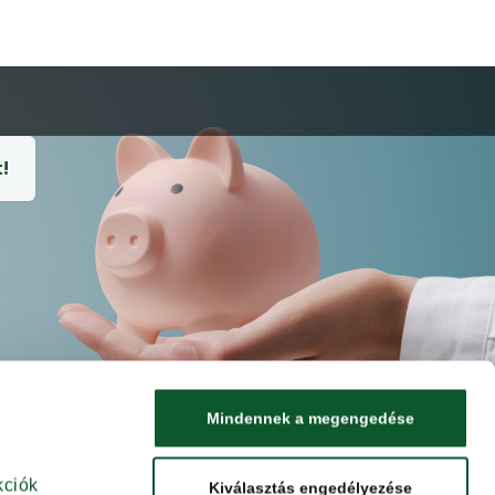
!
Mindennek a megengedése
ciók 
Kiválasztás engedélyezése