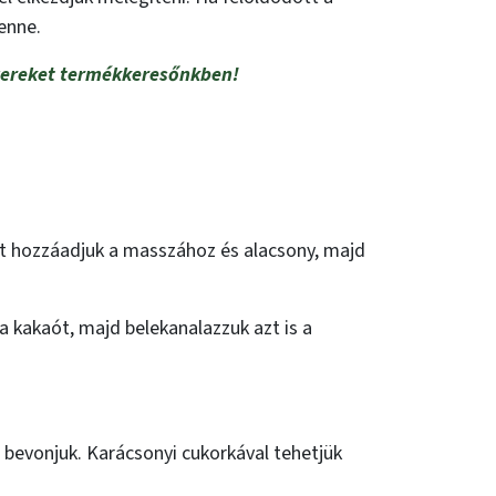
enne.
szereket termékkeresőnkben!
ztet hozzáadjuk a masszához és alacsony, majd
a kakaót, majd belekanalazzuk azt is a
l bevonjuk. Karácsonyi cukorkával tehetjük