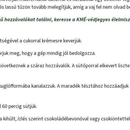
és lassú tűzön tovább melegítjük, amíg a vaj fel nem olvad b
ű hozzávalókat találni, keresse a KMÉ-védjegyes élelmi
tségével a cukorral krémesre keverjük.
rjuk meg, hogy a gép mindig jól bedolgozza.
n következnek a száraz hozzávalók. A sütőporral elkevert lis
ett kuglófformába kanalazzuk. A maradék tésztához hozzáadjuk 
 60 percig sütjük.
a kihűlt, ízlés szerint csokoládébevonóval vagy csokiöntette