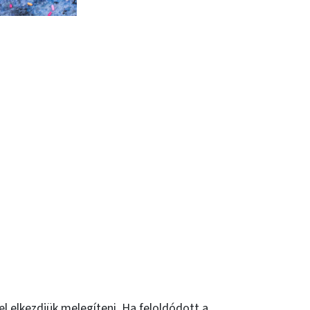
jel elkezdjük melegíteni. Ha feloldódott a