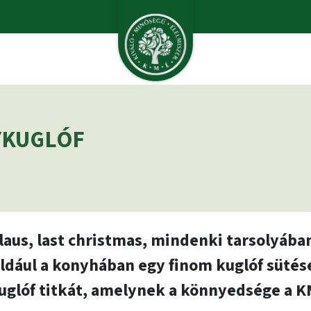
YKUGLÓF
 claus, last christmas, mindenki tarsolyá
éldául a konyhában egy finom kuglóf sütés
uglóf titkát, amelynek a könnyedsége a KM