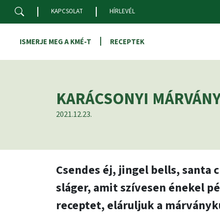
Skip to main content
KAPCSOLAT
HÍRLEVÉL
ISMERJE MEG A KMÉ-T
RECEPTEK
KARÁCSONYI MÁRVÁN
2021.12.23.
Csendes éj, jingel bells, santa
sláger, amit szívesen énekel p
receptet, eláruljuk a márványk