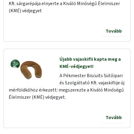
Kft. sárgarépája elnyerte a Kiváló Minőségű Élelmiszer
(KMÉ) védjegyet
Tovább
Újabb vajaskifli kapta meg a
KMÉ-védjegyet!
A Pékmester Biscuits Sütőipari
és Szolgáltató Kft. vajaskiflije új
mérföldkőhöz érkezett: megszerezte a Kiváló Minőségű
Élelmiszer (KMÉ) védjegyet.
Tovább