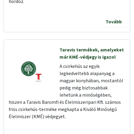
hordoz.
Tovább
Taravis termékek, amelyeket
már KMÉ-védjegy is igazol
A csirkehús az egyik
legkedveltebb alapanyag a
magyar konyhában, mostantól
pedig még biztosabbak
lehetünk a minőségében,
hiszen a Taravis Baromfi és Élelmiszeripari Kft. számos
friss csirkehús-terméke megkapta a Kiváló Minőségű
Élelmiszer (KMÉ) védjegyet.