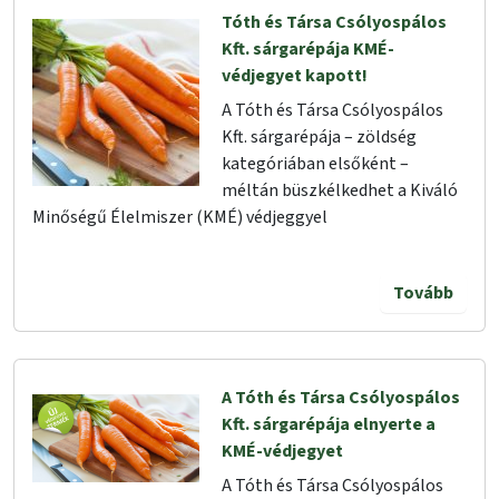
Tóth és Társa Csólyospálos
Kft. sárgarépája KMÉ-
védjegyet kapott!
A Tóth és Társa Csólyospálos
Kft. sárgarépája – zöldség
kategóriában elsőként –
méltán büszkélkedhet a Kiváló
Minőségű Élelmiszer (KMÉ) védjeggyel
Tovább
A Tóth és Társa Csólyospálos
Kft. sárgarépája elnyerte a
KMÉ-védjegyet
A Tóth és Társa Csólyospálos