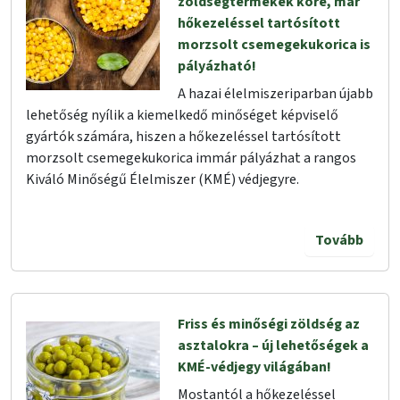
zöldségtermékek köre, már
hőkezeléssel tartósított
morzsolt csemegekukorica is
pályázható!
A hazai élelmiszeriparban újabb
lehetőség nyílik a kiemelkedő minőséget képviselő
gyártók számára, hiszen a hőkezeléssel tartósított
morzsolt csemegekukorica immár pályázhat a rangos
Kiváló Minőségű Élelmiszer (KMÉ) védjegyre.
Tovább
Friss és minőségi zöldség az
asztalokra – új lehetőségek a
KMÉ-védjegy világában!
Mostantól a hőkezeléssel