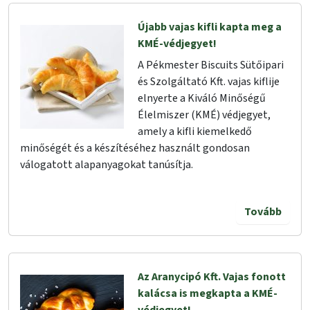
Újabb vajas kifli kapta meg a
KMÉ-védjegyet!
A Pékmester Biscuits Sütőipari
és Szolgáltató Kft. vajas kiflije
elnyerte a Kiváló Minőségű
Élelmiszer (KMÉ) védjegyet,
amely a kifli kiemelkedő
minőségét és a készítéséhez használt gondosan
válogatott alapanyagokat tanúsítja.
Tovább
Az Aranycipó Kft. Vajas fonott
kalácsa is megkapta a KMÉ-