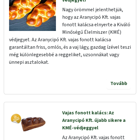
védjegyet!
Nagy örömmel jelenthetjük,
hogy az Aranycipó Kft. vajas
fonott kalácsa elnyerte a Kiváló
Minőségű Élelmiszer (KMÉ)
védjegyet. Az Aranycipó Kft. vajas fonott kalácsa
garantáltan friss, omlós, és a vaj lágy, gazdag ízével teszi
még különlegesebbé a reggeliket, uzsonnákat vagy
ünnepi asztalokat.
Tovább
Vajas fonott kalács: Az
Aranycipó Kft. újabb sikere a
KMÉ-védjeggyel
Az Aranycipó Kft. vajas fonott