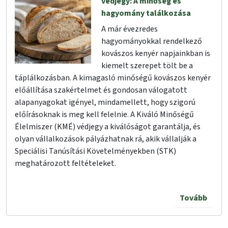
védjegy: A minőség és
hagyomány találkozása
A már évezredes
hagyományokkal rendelkező
kovászos kenyér napjainkban is
kiemelt szerepet tölt be a
táplálkozásban. A kimagasló minőségű kovászos kenyér
előállítása szakértelmet és gondosan válogatott
alapanyagokat igényel, mindamellett, hogy szigorú
előírásoknak is meg kell felelnie. A Kiváló Minőségű
Élelmiszer (KMÉ) védjegy a kiválóságot garantálja, és
olyan vállalkozások pályázhatnak rá, akik vállalják a
Speciálisi Tanúsítási Követelményekben (STK)
meghatározott feltételeket.
Tovább