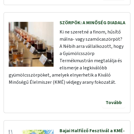
SZÖRPÖK: A MINŐSÉG DIADALA
Ki ne szeretné a finom, hűsítő
málna- vagy szamócaszörpöt?
A Nébih arra vállalkozott, hogy
a Gyümölcsszörp
Termékmustrán megtalálja és
elismerje a legkiválóbb
gyümölcsszörpöket, amelyek elnyerhetik a Kiváló
Minőségű Élelmiszer (KMÉ) védjegy arany fokozatát.
Tovább
Bajai Halfőző Fesztivál a KMÉ-