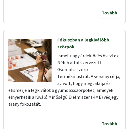
Tovább
Fókuszban a legkiválóbb
szörpök
Ismét nagy érdeklődés övezte a
Nébih által szervezett
Gyümölcsszörp
Termékmustrát. A verseny célja,
az volt, hogy megtalálja és
elismerje a legkiválóbb gyümölcsszörpöket, amelyek
elnyerhetik a Kiváló Minőségű Élelmiszer (KMÉ) védjegy
arany fokozatát.
Tovább