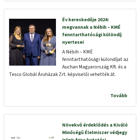
Év kereskedője 2024:
megvannak a Nébih – KMÉ
fenntarthatósági különdíj
nyertesei
A Nébih – KMÉ
fenntarthatósági különdíjat az
Auchan Magyarország Kft. és a
Tesco Globál Áruházak Zrt. képviselői vehették át.
Tovább
Növekvő érdeklődés a Kiváló
Minőségű Élelmiszer védjegy