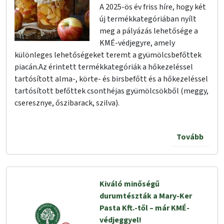
A 2025-ös év friss híre, hogy két
új termékkategóriában nyílt
meg a pályázás lehetősége a
KMÉ-védjegyre, amely
különleges lehetőségeket teremt a gyümölcsbefőttek
piacán.Az érintett termékkategóriák a hőkezeléssel
tartósított alma-, körte- és birsbefőtt és a hőkezeléssel
tartósított befőttek csonthéjas gyümölcsökből (meggy,
cseresznye, őszibarack, szilva).
Tovább
Kiváló minőségű
durumtészták a Mary-Ker
Pasta Kft.-től – már KMÉ-
védjeggyel!