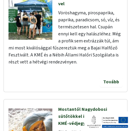
vel
Vöröshagyma, pirospaprika,
paprika, paradicsom, só, víz, és
természetesen hal. Csupán
ennyi kell egy halászléhez. Még
a profik sem extrázzák túl, ám
mi most kiválósággal fűszereztük meg a Bajai Halfőző
Fesztivált. A KMÉ és a Nébih Állami Halőri Szolgálata is
részt vett a hétvégi rendezvényen.
Tovább
Mostantól Nagydobosi
sütőtökkel is pályázhat a
KMÉ-védjegyre!