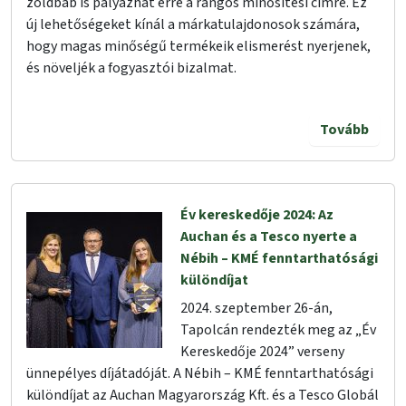
zöldbab is pályázhat erre a rangos minősítési címre. Ez
új lehetőségeket kínál a márkatulajdonosok számára,
hogy magas minőségű termékeik elismerést nyerjenek,
és növeljék a fogyasztói bizalmat.
Tovább
Év kereskedője 2024: Az
Auchan és a Tesco nyerte a
Nébih – KMÉ fenntarthatósági
különdíjat
2024. szeptember 26-án,
Tapolcán rendezték meg az „Év
Kereskedője 2024” verseny
ünnepélyes díjátadóját. A Nébih – KMÉ fenntarthatósági
különdíjat az Auchan Magyarország Kft. és a Tesco Globál