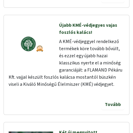
Újabb KMÉ-védjegyes vajas
foszlós kalács!
A KMÉ-védjeggyel rendelkező
termékek köre tovább bővült,
és ezzel egy újabb hazai
klasszikus nyerte el a minőség
garanciáját: a FLAMAND Pékáru
Kft. vajjal készült foszlós kalácsa mostantól büszkén
viseli a Kiváló Minőségű Élelmiszer (KMÉ) védjegyet.
Tovább
Két új megnyitott