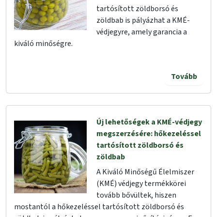
tartósított zöldborsó és
zöldbab is pályázhat a KMÉ-
védjegyre, amely garancia a
kiváló minőségre.
Tovább
Új lehetőségek a KMÉ-védjegy
megszerzésére: hőkezeléssel
tartósított zöldborsó és
zöldbab
A Kiváló Minőségű Élelmiszer
(KMÉ) védjegy termékkörei
tovább bővültek, hiszen
mostantól a hőkezeléssel tartósított zöldborsó és