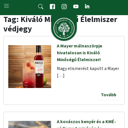
Skip to main content
Tag: Kiváló Minőségű Élelmiszer
védjegy
A Mayer málnaszörpje
hivatalosan is Kiváló
Minőségű Élelmiszer!
Nagy elismerést kapott a Mayer
[…]
Tovább
A kovászos kenyér és a KMÉ-