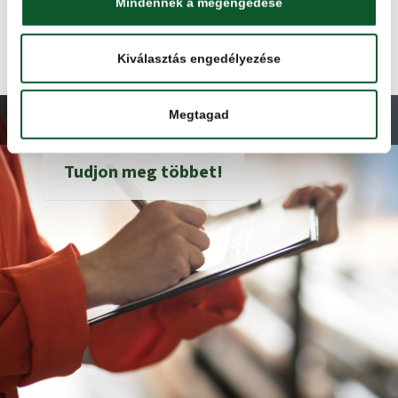
Mindennek a megengedése
Kiválasztás engedélyezése
Megtagad
ÜZEMAUDIT ÉS BÍRÁLAT
Tudjon meg többet!