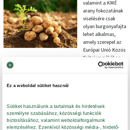
valamint a KMÉ
arany fokozatának
viselésére csak
olyan burgonyafajta
lehet alkalmas,
amely szerepel az
Európai Unió Közös
Fajtajegyzékében,
illetve a Nemzeti
Fajtajegyzékben, és amelyet nem ipari felhasználásra
szántak.
Ez a weboldal sütiket használ
Fontos, hogy a növény előállítási, forgalmazásai
körülményei minden tekintetben megfeleljenek a
Sütiket használunk a tartalmak és hirdetések 
hatályos jogszabályi előírásoknak.
személyre szabásához, közösségi funkciók 
biztosításához, valamint weboldalforgalmunk 
További speciális követelmény, hogy a burgonya
elemzéséhez. Ezenkívül közösségi média-, hirdető- 
szolanintartalma legfeljebb 100 mg/kg, míg