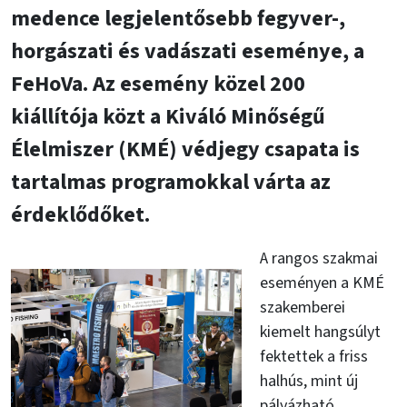
medence legjelentősebb fegyver-,
horgászati és vadászati eseménye, a
FeHoVa. Az esemény közel 200
kiállítója közt a Kiváló Minőségű
Élelmiszer (KMÉ) védjegy csapata is
tartalmas programokkal várta az
érdeklődőket.
A rangos szakmai
eseményen a KMÉ
szakemberei
kiemelt hangsúlyt
fektettek a friss
halhús, mint új
pályázható