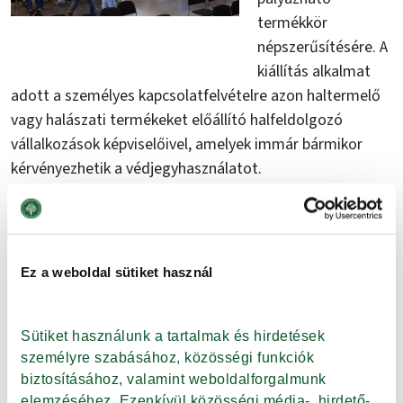
termékkör
népszerűsítésére. A
kiállítás alkalmat
adott a személyes kapcsolatfelvételre azon haltermelő
vagy halászati termékeket előállító halfeldolgozó
vállalkozások képviselőivel, amelyek immár bármikor
kérvényezhetik a védjegyhasználatot.
A
pályázattal kapcsolatos információk a friss halhús
kategóriában
elérhetők a KMÉ portál vállalkozói
felületén. Érdemes pályázni, hiszen a mezőgazdasági
Ez a weboldal sütiket használ
termelők 2023. március 1. és 2023. augusztus 31. között
az európai uniós és a nemzeti minőségrendszerekhez,
azaz a KMÉ-hez történő csatlakozás kapcsán
vissza nem
Sütiket használunk a tartalmak és hirdetések 
térítendő támogatást is igényelhetnek
.
személyre szabásához, közösségi funkciók 
biztosításához, valamint weboldalforgalmunk 
Csapatunk – a pályázati feltételek ismertetésén túl – új
elemzéséhez. Ezenkívül közösségi média-, hirdető- 