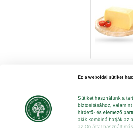
Ez a weboldal sütiket has
ISMERJE MEG A KMÉ-T
KAPCSOL
RECEPTEK
HÍRBLOG
TUDÁSBÁZIS
HÍRLEVÉL
Sütiket használunk a ta
TERMÉKKERESŐ
NYITÓOL
biztosításához, valamin
©
hirdető- és elemező par
Adat
akik kombinálhatják az 
az Ön által használt más