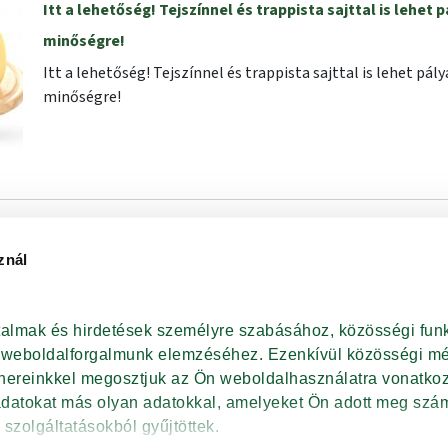
Itt a lehetőség! Tejszínnel és trappista sajttal is lehet p
minőségre!
Itt a lehetőség! Tejszínnel és trappista sajttal is lehet pály
minőségre!
znál
AT
rtalmak és hirdetések személyre szabásához, közösségi funk
DAL
t weboldalforgalmunk elemzéséhez. Ezenkívül közösségi méd
 Minden jog fentartva. Élelmiszerlánc-biztonsági Nonprofit Kft. (ÉLBC Kft.) 2025.
tnereinkkel megosztjuk az Ön weboldalhasználatra vonatkozó
kezelési tájékoztató és Cookie szabályzat
Akadálymentesítési nyilatkozat
adatokat más olyan adatokkal, amelyeket Ön adott meg szám
 szolgáltatásokból gyűjtöttek.