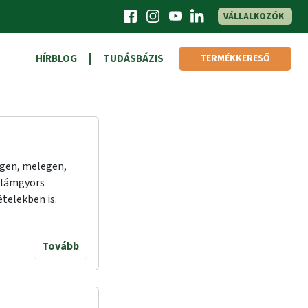
VÁLLALKOZÓK
HÍRBLOG
TUDÁSBÁZIS
TERMÉKKERESŐ
egen, melegen,
illámgyors
telekben is.
Tovább