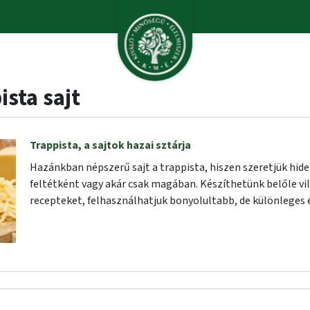
ista sajt
Trappista, a sajtok hazai sztárja
Hazánkban népszerű sajt a trappista, hiszen szeretjük hid
feltétként vagy akár csak magában. Készíthetünk belőle v
recepteket, felhasználhatjuk bonyolultabb, de különleges é