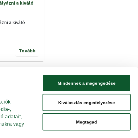
ályázni a kiváló
ázni a kiváló
Tovább
Mindennek a megengedése
LAP TETEJÉRE
ciók 
Kiválasztás engedélyezése
ia-, 
 adatait, 
Megtagad
ukra vagy 