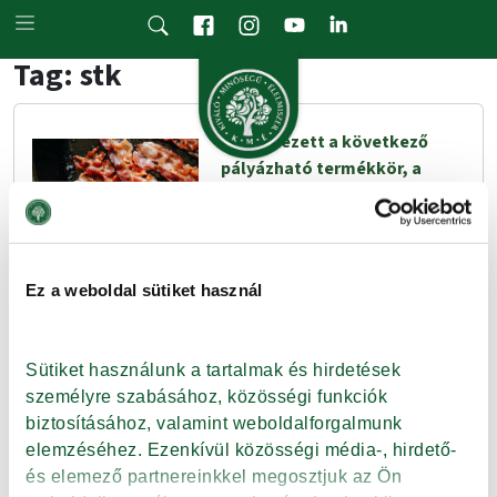
Skip to main content
Tag: stk
Megérkezett a következő
pályázható termékkör, a
füstölt baconszalonna!
Nem kell tovább várni, mától
bárki kedvenc baconszalonnája
is KMÉ-védjegyessé válhat!
Ez a weboldal sütiket használ
Számos termékkategóriában
már nyitott a pályázás, az alapanyagoktól kezdve a
feldolgozott termékekig.
Sütiket használunk a tartalmak és hirdetések 
személyre szabásához, közösségi funkciók 
biztosításához, valamint weboldalforgalmunk 
Tovább
elemzéséhez. Ezenkívül közösségi média-, hirdető- 
és elemező partnereinkkel megosztjuk az Ön 