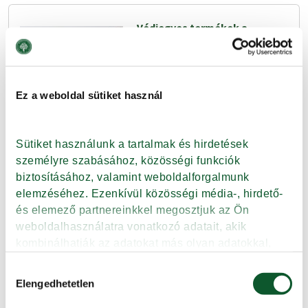
Védjegyes termékek a
közétkeztetésben
A közétkeztetési tárgyú
pályázatok elbírálásakor plusz
Ez a weboldal sütiket használ
pontot jelent, ha valaki KMÉ-
védjegyes terméket használ fel
alapanyagként.
Sütiket használunk a tartalmak és hirdetések 
személyre szabásához, közösségi funkciók 
biztosításához, valamint weboldalforgalmunk 
Tovább
elemzéséhez. Ezenkívül közösségi média-, hirdető- 
és elemező partnereinkkel megosztjuk az Ön 
weboldalhasználatra vonatkozó adatait, akik 
Védjegyes termékeket a
kombinálhatják az adatokat más olyan adatokkal, 
közétkeztetésbe! – 1. rész
amelyeket Ön adott meg számukra vagy az Ön által 
Hozzájárulás
használt más szolgáltatásokból gyűjtöttek.
Gyermeked, családtagod vagy
Elengedhetetlen
kiválasztása
akár te is a menzán eszel?