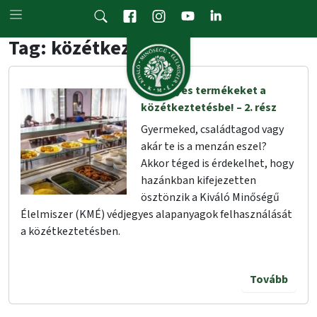
Skip to main content
Tag: közétkeztetés
Védjegyes termékeket a
közétkeztetésbe! – 2. rész
Gyermeked, családtagod vagy
akár te is a menzán eszel?
Akkor téged is érdekelhet, hogy
hazánkban kifejezetten
ösztönzik a Kiváló Minőségű
Élelmiszer (KMÉ) védjegyes alapanyagok felhasználását
a közétkeztetésben.
Tovább