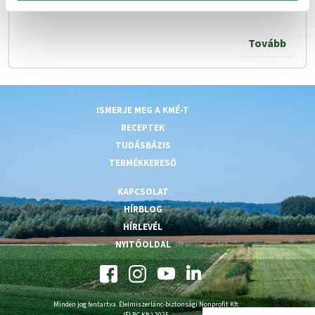
Tovább
ISMERJE MEG A KMÉ-T
RECEPTEK
TUDÁSBÁZIS
TERMÉKKERESŐ
KAPCSOLAT
HÍRBLOG
HÍRLEVÉL
NYITÓOLDAL
Minden jog fentartva. Élelmiszerlánc-biztonsági Nonprofit Kft.