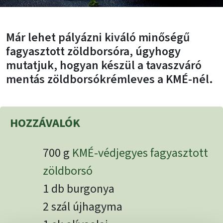
Már lehet pályázni kiváló minőségű
fagyasztott zöldborsóra, úgyhogy
mutatjuk, hogyan készül a tavaszváró
mentás zöldborsókrémleves a KMÉ-nél.
HOZZÁVALÓK
700 g
KMÉ-védjegyes fagyasztott
zöldborsó
1 db burgonya
2 szál újhagyma