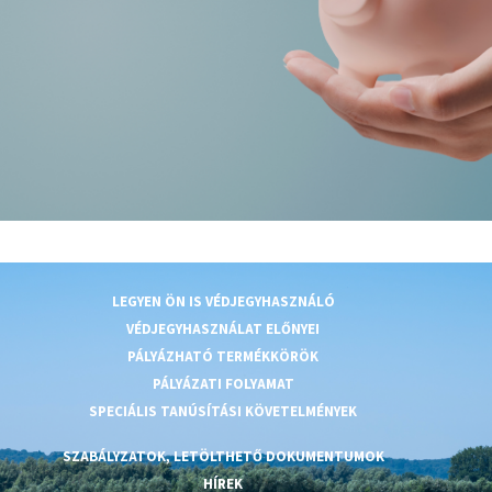
LEGYEN ÖN IS VÉDJEGYHASZNÁLÓ
VÉDJEGYHASZNÁLAT ELŐNYEI
PÁLYÁZHATÓ TERMÉKKÖRÖK
PÁLYÁZATI FOLYAMAT
SPECIÁLIS TANÚSÍTÁSI KÖVETELMÉNYEK
SZABÁLYZATOK, LETÖLTHETŐ DOKUMENTUMOK
HÍREK