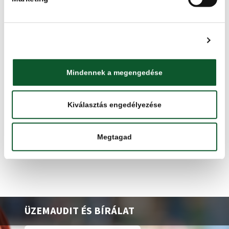
részletes információkat.
pályázzon Ön is a KMÉ-védjegyre!
Részletek megjelenítése
Mindennek a megengedése
Kiválasztás engedélyezése
VISSZA A HÍREKRE
Megtagad
ÜZEMAUDIT ÉS BÍRÁLAT