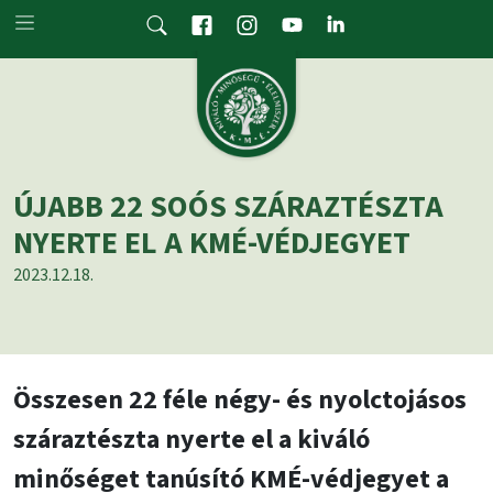
Skip to main content
ÚJABB 22 SOÓS SZÁRAZTÉSZTA
NYERTE EL A KMÉ-VÉDJEGYET
2023.12.18.
Összesen 22 féle négy- és nyolctojásos
száraztészta nyerte el a kiváló
minőséget tanúsító KMÉ-védjegyet a