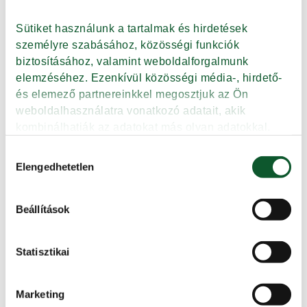
Védjegyes termékek a
Sütiket használunk a tartalmak és hirdetések 
közétkeztetésben
személyre szabásához, közösségi funkciók 
biztosításához, valamint weboldalforgalmunk 
A közétkeztetési tárgyú
elemzéséhez. Ezenkívül közösségi média-, hirdető- 
pályázatok elbírálásakor plusz
és elemező partnereinkkel megosztjuk az Ön 
pontot jelent, ha valaki KMÉ-
weboldalhasználatra vonatkozó adatait, akik 
védjegyes terméket használ fel
kombinálhatják az adatokat más olyan adatokkal, 
alapanyagként.
amelyeket Ön adott meg számukra vagy az Ön által 
Hozzájárulás
használt más szolgáltatásokból gyűjtöttek.
Elengedhetetlen
kiválasztása
Tovább
Beállítások
Adatkezelési tájékoztató
Védjegyes termékeket a
Statisztikai
közétkeztetésbe! – 1. rész
Gyermeked, családtagod vagy
Marketing
akár te is a menzán eszel?