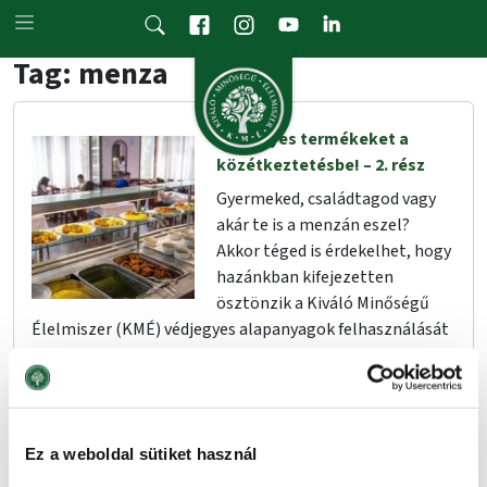
Skip to main content
Tag: menza
Védjegyes termékeket a
közétkeztetésbe! – 2. rész
Gyermeked, családtagod vagy
akár te is a menzán eszel?
Akkor téged is érdekelhet, hogy
hazánkban kifejezetten
ösztönzik a Kiváló Minőségű
Élelmiszer (KMÉ) védjegyes alapanyagok felhasználását
a közétkeztetésben.
Tovább
Ez a weboldal sütiket használ