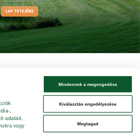
LAP TETEJÉRE
Mindennek a megengedése
ciók 
Kiválasztás engedélyezése
ia-, 
 adatait, 
Megtagad
ukra vagy 