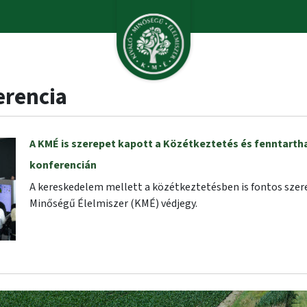
erencia
A KMÉ is szerepet kapott a Közétkeztetés és fenntart
konferencián
A kereskedelem mellett a közétkeztetésben is fontos szere
Minőségű Élelmiszer (KMÉ) védjegy.