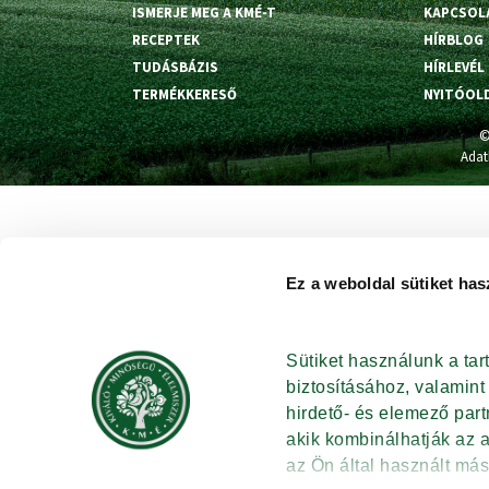
ISMERJE MEG A KMÉ-T
KAPCSOL
RECEPTEK
HÍRBLOG
TUDÁSBÁZIS
HÍRLEVÉL
TERMÉKKERESŐ
NYITÓOL
©
Adat
Ez a weboldal sütiket has
Sütiket használunk a ta
biztosításához, valamin
hirdető- és elemező par
akik kombinálhatják az 
az Ön által használt más