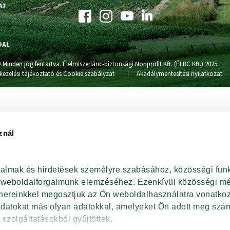
AT
DAL
 Minden jog fentartva. Élelmiszerlánc-biztonsági Nonprofit Kft. (ÉLBC Kft.) 2025.
kezelési tájékoztató és Cookie szabályzat
Akadálymentesítési nyilatkozat
znál
rtalmak és hirdetések személyre szabásához, közösségi funk
t weboldalforgalmunk elemzéséhez. Ezenkívül közösségi méd
tnereinkkel megosztjuk az Ön weboldalhasználatra vonatkozó
adatokat más olyan adatokkal, amelyeket Ön adott meg szám
 szolgáltatásokból gyűjtöttek.