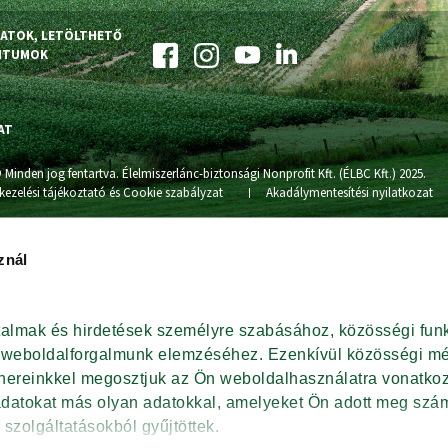
ZATOK, LETÖLTHETŐ
NTUMOK
AT
 Minden jog fentartva. Élelmiszerlánc-biztonsági Nonprofit Kft. (ÉLBC Kft.) 2025.
kezelési tájékoztató és Cookie szabályzat
Akadálymentesítési nyilatkozat
znál
rtalmak és hirdetések személyre szabásához, közösségi funk
t weboldalforgalmunk elemzéséhez. Ezenkívül közösségi méd
tnereinkkel megosztjuk az Ön weboldalhasználatra vonatkozó
adatokat más olyan adatokkal, amelyeket Ön adott meg szám
 szolgáltatásokból gyűjtöttek.