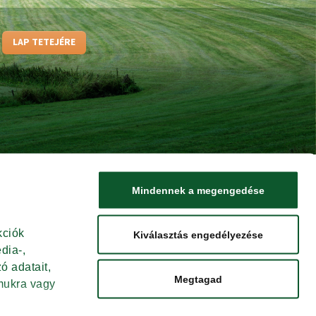
LAP TETEJÉRE
Mindennek a megengedése
ciók 
Kiválasztás engedélyezése
ia-, 
 adatait, 
Megtagad
ukra vagy 