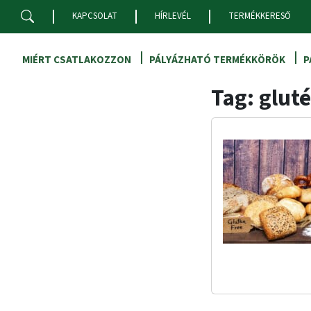
Skip to main content
KAPCSOLAT
HÍRLEVÉL
TERMÉKKERESŐ
MIÉRT CSATLAKOZZON
PÁLYÁZHATÓ TERMÉKKÖRÖK
P
Tag: glut