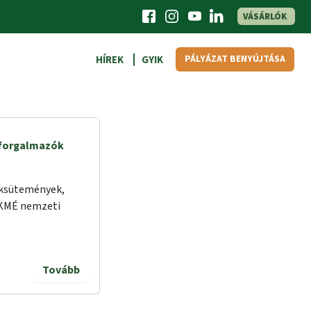
VÁSÁRLÓK
PÁLYÁZAT BENYÚJTÁSA
HÍREK
GYIK
s forgalmazók
éksütemények,
a KMÉ nemzeti
Tovább