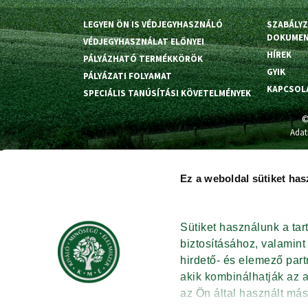
LEGYEN ÖN IS VÉDJEGYHASZNÁLÓ
SZABÁLY
DOKUME
VÉDJEGYHASZNÁLAT ELŐNYEI
HÍREK
PÁLYÁZHATÓ TERMÉKKÖRÖK
GYIK
PÁLYÁZATI FOLYAMAT
KAPCSOL
SPECIÁLIS TANÚSÍTÁSI KÖVETELMÉNYEK
©
Adat
Ez a weboldal sütiket has
Sütiket használunk a ta
biztosításához, valamin
hirdető- és elemező par
akik kombinálhatják az 
az Ön által használt más