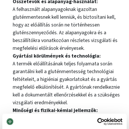
Összetevők és alapanyag-használat:
A felhasznált alapanyagoknak igazoltan
gluténmentesnek kell lenniük, és biztosítani kell,
hogy az előállítás során ne történhessen
gluténszennyeződés. Az alapanyagokra és a
beszállítókra vonatkozóan részletes vizsgálati és
megfelelési előírások érvényesek.
Gyártási körülmények és technológia:
A termék előállításának teljes folyamata során
garantálni kell a gluténmentesség technológiai
feltételeit, a higiéniai gyakorlatokat és a gyártás
megfelelő elkülönítését. A gyártónak rendelkeznie
kell a dokumentált ellenőrzésekkel és a szükséges
vizsgálati eredményekkel.
Minőségi és fizikai-kémiai jellemzők:
A pályázó termékeknek a Magyar Élelmiszerkönyv
előírásain túl meg kell felelniük a dokumentumban