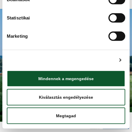
Adatkezelési tájékoztató
Statisztikai
ISMERJE MEG A KMÉ-T
RECEPTEK
TUDÁSBÁZIS
Marketing
TERMÉKKERESŐ
KAPCSOLAT
Részletek megjelenítése
HÍRBLOG
HÍRLEVÉL
NYITÓOLDAL
Mindennek a megengedése
Kiválasztás engedélyezése
Minden jog fentartva. Élelmiszerlánc-biztonsági Nonprofit Kft.
(ÉLBC Kft.) 2025.
Megtagad