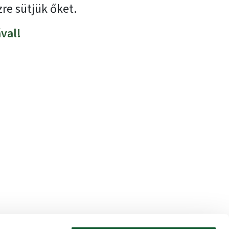
re sütjük őket.
val!