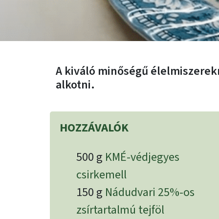
A kiváló minőségű élelmiszere
alkotni.
HOZZÁVALÓK
500 g
KMÉ-védjegyes
csirkemell
150 g
Nádudvari 25%-os
zsírtartalmú tejföl