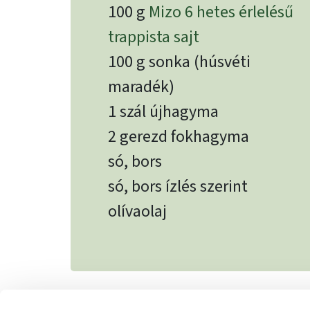
100 g
Mizo 6 hetes érlelésű
trappista sajt
100 g sonka (húsvéti
maradék)
1 szál újhagyma
2 gerezd fokhagyma
só, bors
só, bors ízlés szerint
olívaolaj