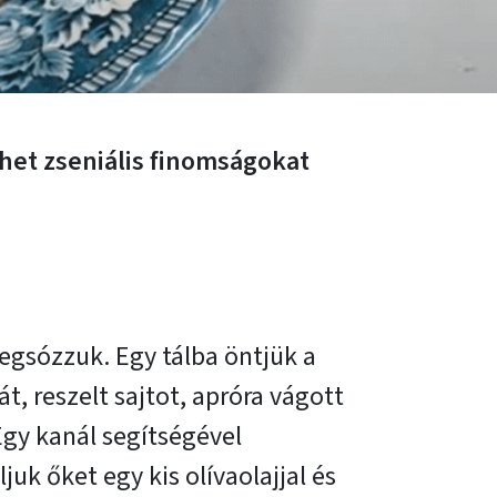
et zseniális finomságokat
egsózzuk. Egy tálba öntjük a
t, reszelt sajtot, apróra vágott
Egy kanál segítségével
uk őket egy kis olívaolajjal és