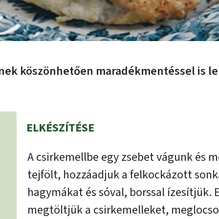
knek köszönhetően maradékmentéssel is leh
ELKÉSZÍTÉSE
A csirkemellbe egy zsebet vágunk és m
tejfölt, hozzáadjuk a felkockázott sonká
hagymákat és sóval, borssal ízesítjük. 
megtöltjük a csirkemelleket, meglocsolj