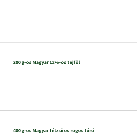
300 g-os Magyar 12%-os tejföl
400 g-os Magyar félzsíros rögös túró