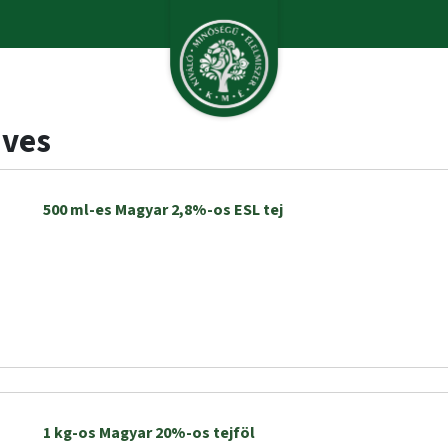
ives
500 ml-es Magyar 2,8%-os ESL tej
1 kg-os Magyar 20%-os tejföl