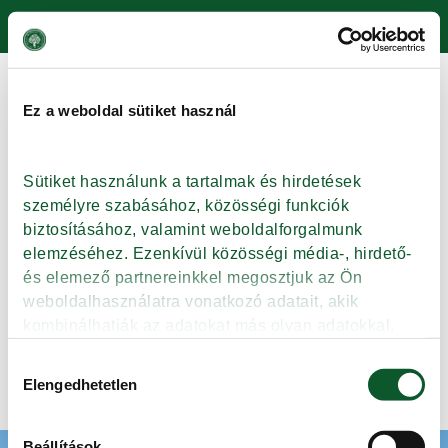
Skip to main content
Cikk kategória: Receptek
Ez a weboldal sütiket használ
Főzz és NYERJ
Tálakat, fakanalakat elő!
Készítsd el a cikkben található
Sütiket használunk a tartalmak és hirdetések 
– Fokhagymás-kefires
személyre szabásához, közösségi funkciók 
csirkemellet sütőben sütve és
biztosításához, valamint weboldalforgalmunk 
legyél te az egyik szerencsés
elemzéséhez. Ezenkívül közösségi média-, hirdető- 
nyertes. A játékban való
és elemező partnereinkkel megosztjuk az Ön 
részvételnek a feltételeit a cikk alján találod.
weboldalhasználatra vonatkozó adatait, akik 
kombinálhatják az adatokat más olyan adatokkal, 
amelyeket Ön adott meg számukra vagy az Ön által 
Hozzájárulás
Tovább
használt más szolgáltatásokból gyűjtöttek.
Elengedhetetlen
kiválasztása
Beállítások