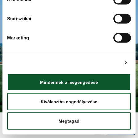
Adatkezelési tájékoztató
ISMERJE MEG A KMÉ-T
RECEPTEK
Statisztikai
TUDÁSBÁZIS
TERMÉKKERESŐ
Marketing
KAPCSOLAT
HÍRBLOG
HÍRLEVÉL
Részletek megjelenítése
NYITÓOLDAL
Mindennek a megengedése
Minden jog fentartva. Élelmiszerlánc-biztonsági Nonprofit Kft.
(ÉLBC Kft.) 2025.
Kiválasztás engedélyezése
Megtagad