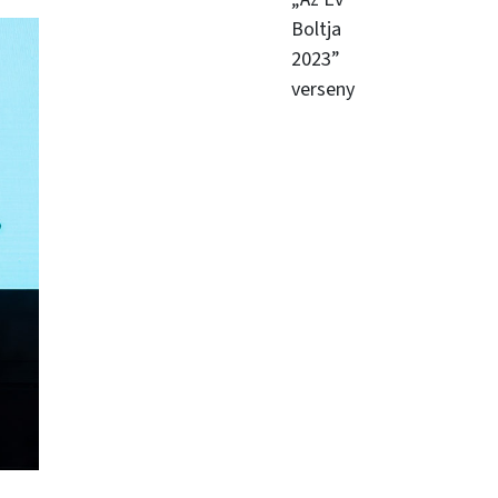
Boltja
2023”
verseny