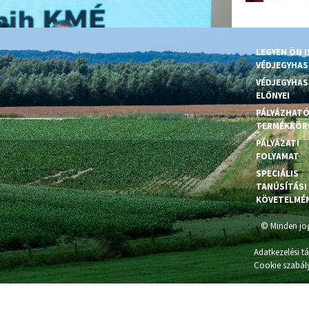
LEGYEN ÖN I
VÉDJEGYHA
VÉDJEGYHA
ELŐNYEI
PÁLYÁZHAT
TERMÉKKÖR
PÁLYÁZATI
FOLYAMAT
SPECIÁLIS
TANÚSÍTÁSI
KÖVETELMÉ
© Minden jog
Adatkezelési t
Cookie szabál