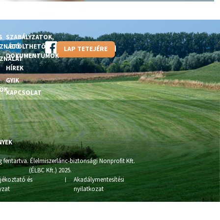
S
SZABÁLYZATOK,
SZNÁLÓ
LETÖLTHETŐ
LAP TETEJÉRE
DOKUMENTUMOK
SZNÁLAT
HÍREK
Ó
GYIK
ÖK
KAPCSOLAT
NYEK
 fentartva. Élelmiszerlánc-biztonsági Nonprofit Kft.
(ÉLBC Kft.) 2025.
ájékoztató és
Akadálymentesítési
yzat
nyilatkozat