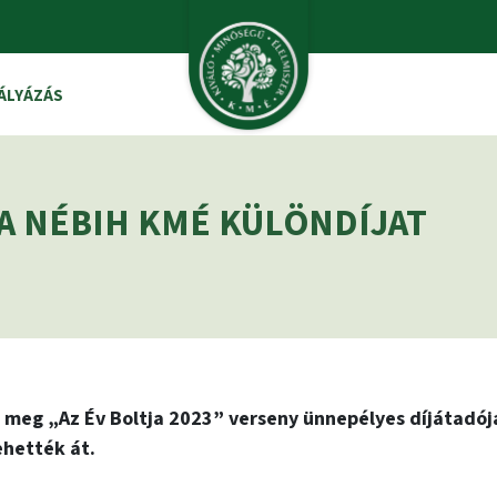
ÁLYÁZÁS
 A NÉBIH KMÉ KÜLÖNDÍJAT
 meg „Az Év Boltja 2023” verseny ünnepélyes díjátadójá
ehették át.