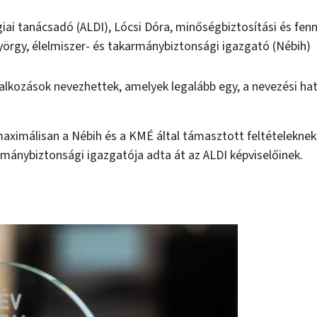
tégiai tanácsadó (ALDI), Lócsi Dóra, minőségbiztosítási és fe
György, élelmiszer- és takarmánybiztonsági igazgató (Nébih)
lalkozások nevezhettek, amelyek legalább egy, a nevezési ha
maximálisan a Nébih és a KMÉ által támasztott feltételeknek
armánybiztonsági igazgatója adta át az ALDI képviselőinek.