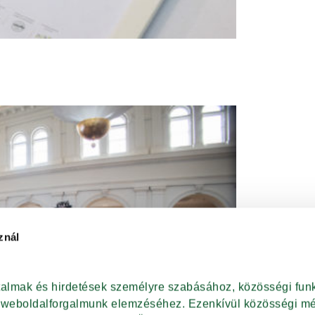
znál
rtalmak és hirdetések személyre szabásához, közösségi funk
t weboldalforgalmunk elemzéséhez. Ezenkívül közösségi méd