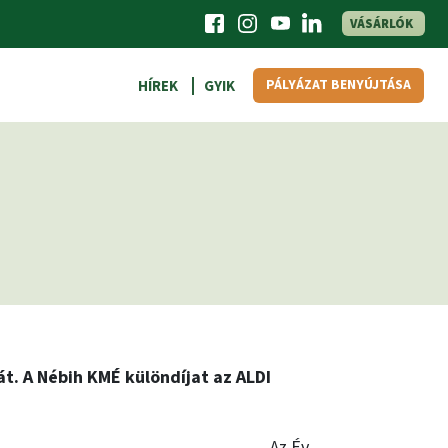
VÁSÁRLÓK
PÁLYÁZAT BENYÚJTÁSA
HÍREK
GYIK
t. A Nébih KMÉ különdíjat az ALDI
„Az Év