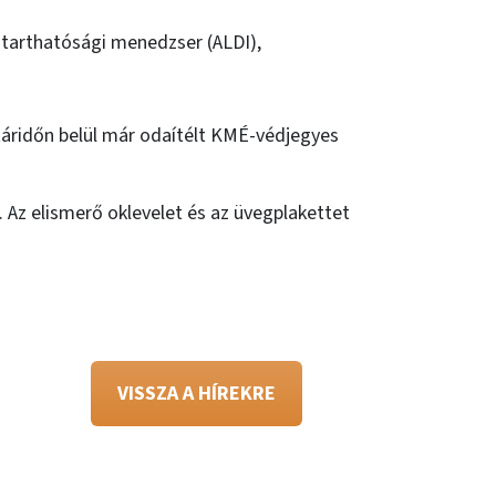
nntarthatósági menedzser (ALDI),
táridőn belül már odaítélt KMÉ-védjegyes
. Az elismerő oklevelet és az üvegplakettet
VISSZA A HÍREKRE