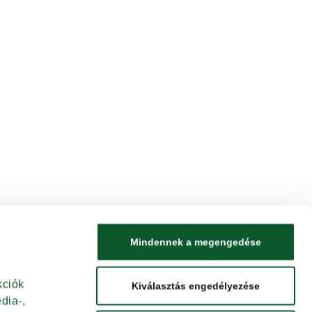
Mindennek a megengedése
ciók 
Kiválasztás engedélyezése
ia-, 