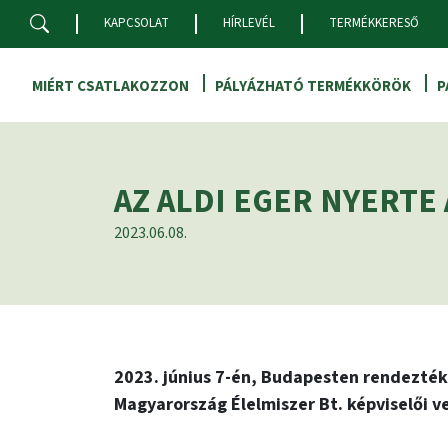
Skip to main content
KAPCSOLAT
HÍRLEVÉL
TERMÉKKERESŐ
MIÉRT CSATLAKOZZON
PÁLYÁZHATÓ TERMÉKKÖRÖK
P
AZ ALDI EGER NYERTE
2023.06.08.
2023. június 7-én, Budapesten rendezték
Magyarország Élelmiszer Bt. képviselői v