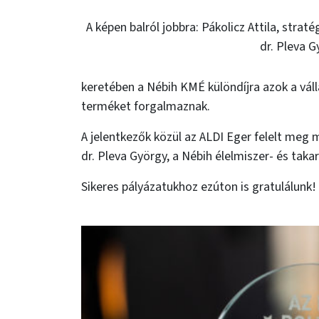
A képen balról jobbra: Pákolicz Attila, stra
dr. Pleva 
keretében a Nébih KMÉ különdíjra azok a vál
terméket forgalmaznak.
A jelentkezők közül az ALDI Eger felelt meg 
dr. Pleva György, a Nébih élelmiszer- és tak
Sikeres pályázatukhoz ezúton is gratulálunk!