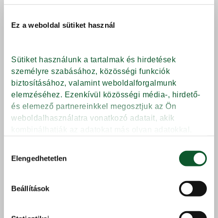
Ez a weboldal sütiket használ
Sütiket használunk a tartalmak és hirdetések 
személyre szabásához, közösségi funkciók 
biztosításához, valamint weboldalforgalmunk 
elemzéséhez. Ezenkívül közösségi média-, hirdető- 
és elemező partnereinkkel megosztjuk az Ön 
weboldalhasználatra vonatkozó adatait, akik 
kombinálhatják az adatokat más olyan adatokkal, 
amelyeket Ön adott meg számukra vagy az Ön által 
Hozzájárulás
használt más szolgáltatásokból gyűjtöttek.
Elengedhetetlen
kiválasztása
Védjegy
típusa
Beállítások
Adatkezelési tájékoztató
Márkanév
Kunsági világos
rozsliszt RL-90, 1 kg