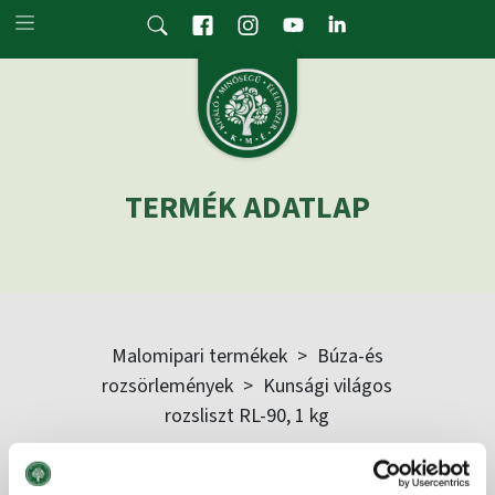
Skip to main content
TERMÉK ADATLAP
Malomipari termékek
>
Búza-és
rozsörlemények
>
Kunsági világos
rozsliszt RL-90, 1 kg