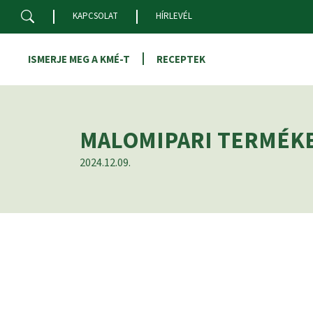
Skip to main content
KAPCSOLAT
HÍRLEVÉL
ISMERJE MEG A KMÉ-T
RECEPTEK
MALOMIPARI TERMÉK
2024.12.09.