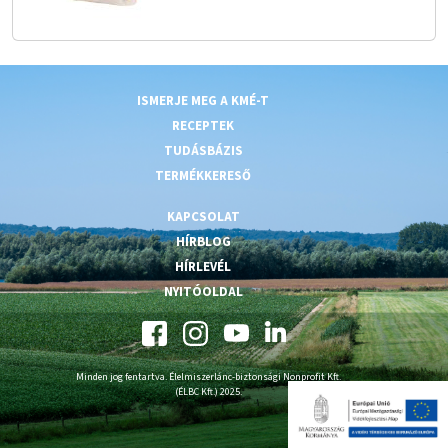
ISMERJE MEG A KMÉ-T
RECEPTEK
TUDÁSBÁZIS
TERMÉKKERESŐ
KAPCSOLAT
HÍRBLOG
HÍRLEVÉL
NYITÓOLDAL
Minden jog fentartva. Élelmiszerlánc-biztonsági Nonprofit Kft.
(ÉLBC Kft.) 2025.