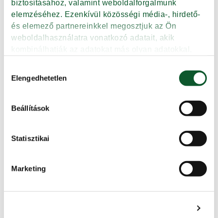
biztosításához, valamint weboldalforgalmunk 
elemzéséhez. Ezenkívül közösségi média-, hirdető- 
és elemező partnereinkkel megosztjuk az Ön 
weboldalhasználatra vonatkozó adatait, akik 
kombinálhatják az adatokat más olyan adatokkal, 
5 kg-os Soós Premio 4 tojásos
amelyeket Ön adott meg számukra vagy az Ön által 
préselt csiga
Hozzájárulás
használt más szolgáltatásokból gyűjtöttek.
Elengedhetetlen
kiválasztása
Tovább
Beállítások
Adatkezelési tájékoztató
Statisztikai
5 kg-os Soós Premio 4 tojásos
Marketing
eperlevél
Tovább
Részletek megjelenítése