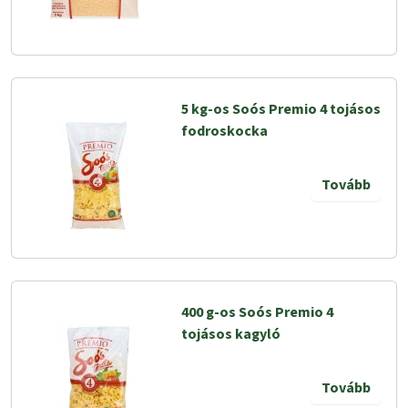
5 kg-os Soós Premio 4 tojásos
fodroskocka
Tovább
400 g-os Soós Premio 4
tojásos kagyló
Tovább