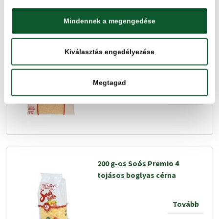
Mindennek a megengedése
Kiválasztás engedélyezése
200 g-os Soós Premio 4
tojásos betű
Megtagad
Tovább
200 g-os Soós Premio 4
tojásos boglyas cérna
Tovább