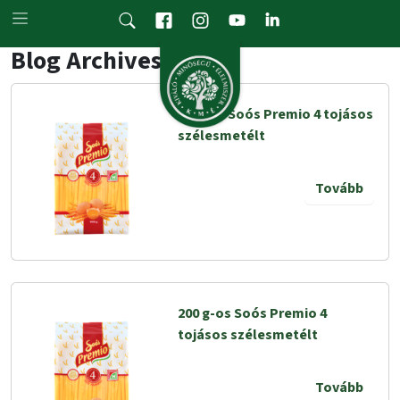
Skip to main content
Blog Archives
5 kg-os Soós Premio 4 tojásos
szélesmetélt
Tovább
200 g-os Soós Premio 4
tojásos szélesmetélt
Tovább