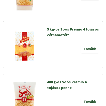
5 kg-os Soós Premio 4 tojásos
cérnametélt
Tovább
400 g-os Soós Premio 4
tojásos penne
Tovább