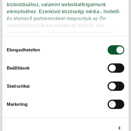
biztosításához, valamint weboldalforgalmunk 
elemzéséhez. Ezenkívül közösségi média-, hirdető- 
és elemező partnereinkkel megosztjuk az Ön 
weboldalhasználatra vonatkozó adatait, akik 
kombinálhatják az adatokat más olyan adatokkal, 
Vajas toast kenyér, 500 g
amelyeket Ön adott meg számukra vagy az Ön által 
(Ceres)
Hozzájárulás
használt más szolgáltatásokból gyűjtöttek.
Elengedhetetlen
kiválasztása
Tovább
Beállítások
Adatkezelési tájékoztató
Statisztikai
Vajjal készült foszlós kalács,
Marketing
500 g (FLAMAND)
Tovább
Részletek megjelenítése