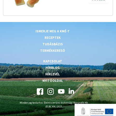
ISMERJE MEG A KMÉ-T
RECEPTEK
TUDÁSBÁZIS
TERMÉKKERESŐ
KAPCSOLAT
HÍRBLOG
HÍRLEVÉL
NYITÓOLDAL
Minden jog fentartva. Élelmiszerlánc-biztonsági Nonprofit Kft.
(ÉLBC Kft.) 2025.