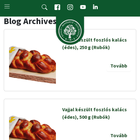
Skip to main content
Blog Archives
Vajjal készült foszlós kalács
(édes), 250 g (Rubók)
Tovább
Vajjal készült foszlós kalács
(édes), 500 g (Rubók)
Tovább