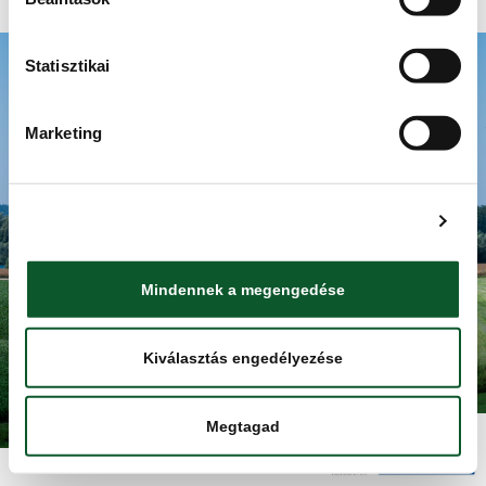
Adatkezelési tájékoztató
Statisztikai
ISMERJE MEG A KMÉ-T
RECEPTEK
TUDÁSBÁZIS
Marketing
TERMÉKKERESŐ
KAPCSOLAT
Részletek megjelenítése
HÍRBLOG
HÍRLEVÉL
NYITÓOLDAL
Mindennek a megengedése
Kiválasztás engedélyezése
Minden jog fentartva. Élelmiszerlánc-biztonsági Nonprofit Kft.
(ÉLBC Kft.) 2025.
Megtagad