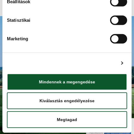
Beállítások
Adatkezelési tájékoztató
Statisztikai
LEGYEN ÖN IS VÉDJEGYHASZNÁLÓ
VÉDJEGYHASZNÁLAT ELŐNYEI
Marketing
PÁLYÁZHATÓ TERMÉKKÖRÖK
PÁLYÁZATI FOLYAMAT
SPECIÁLIS TANÚSÍTÁSI KÖVETELMÉNYEK
Részletek megjelenítése
SZABÁLYZATOK, LETÖLTHETŐ DOKUMENTUMOK
HÍREK
Mindennek a megengedése
GYIK
KAPCSOLAT
Kiválasztás engedélyezése
Minden jog fentartva. Élelmiszerlánc-biztonsági Nonprofit Kft.
Megtagad
(ÉLBC Kft.) 2025.