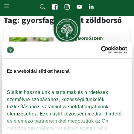
Skip to main content
Tag: gyorsfagyasztott zöldborsó
Ezt még Borsószem
hercegkisasszony is csípni
fogja – Fagyasztott
zöldborsóval bővül a KMÉ
A gyorsfagyasztott
Ez a weboldal sütiket használ
zöldborsónak igen szigorú
elvásároknak kell eleget tennie,
ha el akarja nyerni a KMÉ-védjegyet.
Sütiket használunk a tartalmak és hirdetések 
személyre szabásához, közösségi funkciók 
biztosításához, valamint weboldalforgalmunk 
Tovább
elemzéséhez. Ezenkívül közösségi média-, hirdető- 
és elemező partnereinkkel megosztjuk az Ön 
weboldalhasználatra vonatkozó adatait, akik 