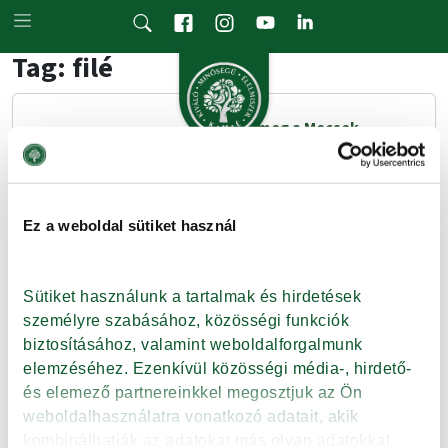
Skip to main content
Tag: filé
Ismerje meg a Mecsek
Baromfi Kft. új védjegyes
termékeit!
A házityúk friss húsa
Ez a weboldal sütiket használ
termékkörben elsőként nyerte
el a Kiváló Minőségű Élelmiszer
védjegyet a Mecsek Baromfi Kft.
Sütiket használunk a tartalmak és hirdetések 
négy terméke.
személyre szabásához, közösségi funkciók 
biztosításához, valamint weboldalforgalmunk 
elemzéséhez. Ezenkívül közösségi média-, hirdető- 
Tovább
és elemező partnereinkkel megosztjuk az Ön 
weboldalhasználatra vonatkozó adatait, akik 
kombinálhatják az adatokat más olyan adatokkal, 