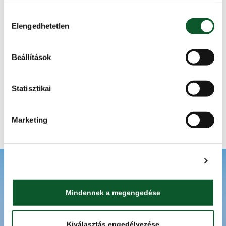
Utat mutat a Mecsek Baromfi
amelyeket Ön adott meg számukra vagy az Ön által 
Hozzájárulás
Kft.
használt más szolgáltatásokból gyűjtöttek.
Elengedhetetlen
kiválasztása
A házityúk friss húsa
termékkörben elsőként nyerte
Beállítások
el a Kiváló Minőségű Élelmiszer
Adatkezelési tájékoztató
védjegyet a Mecsek Baromfi Kft.
négy terméke.
Statisztikai
Tovább
Marketing
Részletek megjelenítése
ISMERJE MEG A KMÉ-T
RECEPTEK
TUDÁSBÁZIS
Mindennek a megengedése
TERMÉKKERESŐ
Kiválasztás engedélyezése
KAPCSOLAT