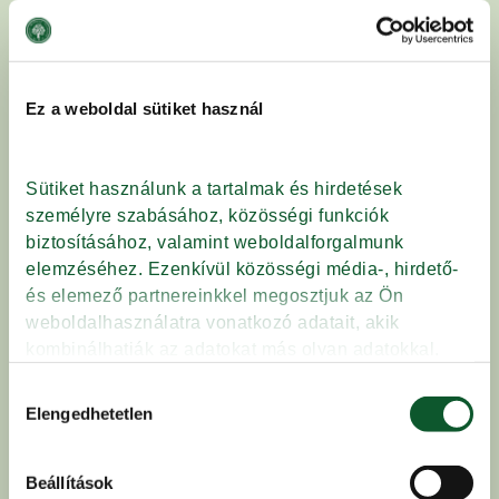
búzakenyér
– 10–12 szelet
SPAR hazai szeretem szalámik
–
Ez a weboldal sütiket használ
vékonyra szeletelve
Mizo 6 hetes trappista sajt
(pl. trappista
Sütiket használunk a tartalmak és hirdetések 
személyre szabásához, közösségi funkciók 
vagy félkemény sajt) – szeletelve
biztosításához, valamint weboldalforgalmunk 
elemzéséhez. Ezenkívül közösségi média-, hirdető- 
Friss paradicsom, paprika és uborka –
és elemező partnereinkkel megosztjuk az Ön 
Floratom Kft.
weboldalhasználatra vonatkozó adatait, akik 
kombinálhatják az adatokat más olyan adatokkal, 
amelyeket Ön adott meg számukra vagy az Ön által 
Magyar teavaj
(kenéshez)
Hozzájárulás
használt más szolgáltatásokból gyűjtöttek.
Elengedhetetlen
kiválasztása
Só, frissen őrölt bors
Beállítások
Adatkezelési tájékoztató