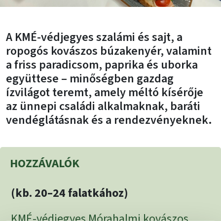
A KMÉ-védjegyes szalámi és sajt, a
ropogós kovászos búzakenyér, valamint
a friss paradicsom, paprika és uborka
együttese – minőségben gazdag
ízvilágot teremt, amely méltó kísérője
az ünnepi családi alkalmaknak, baráti
vendéglátásnak és a rendezvényeknek.
HOZZÁVALÓK
(kb. 20–24 falatkához)
KMÉ-védjegyes Mórahalmi kovászos