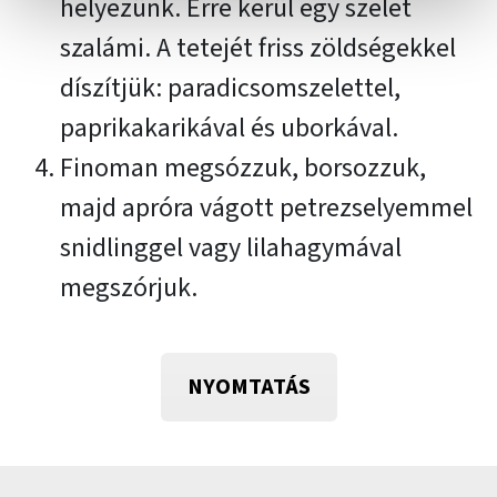
helyezünk. Erre kerül egy szelet
szalámi. A tetejét friss zöldségekkel
díszítjük: paradicsomszelettel,
paprikakarikával és uborkával.
Finoman megsózzuk, borsozzuk,
majd apróra vágott petrezselyemmel
snidlinggel vagy lilahagymával
megszórjuk.
NYOMTATÁS