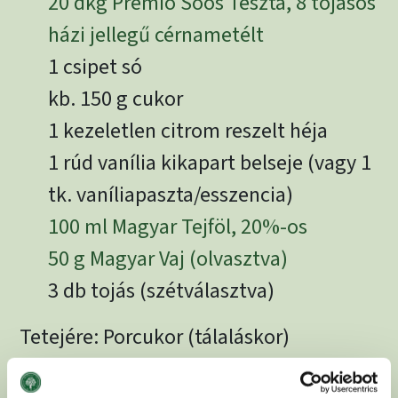
20 dkg Premio Soós Tészta, 8 tojásos
házi jellegű cérnametélt
1 csipet só
kb. 150 g cukor
1 kezeletlen citrom reszelt héja
1 rúd vanília kikapart belseje (vagy 1
tk. vaníliapaszta/esszencia)
100 ml Magyar Tejföl, 20%-os
50 g Magyar Vaj (olvasztva)
3 db tojás (szétválasztva)
Tetejére: Porcukor (tálaláskor)
100 g kristálycukor