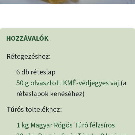
HOZZÁVALÓK
Rétegezéshez:
6 db réteslap
50 g olvasztott KMÉ-védjegyes vaj
(a
réteslapok kenéséhez)
Túrós töltelékhez:
1 kg Magyar Rögös Túró félzsíros