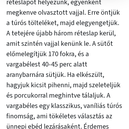
réteslapot helyezünk, egyenként
megkenve olvasztott vajjal. Erre öntjük
a túrós tölteléket, majd elegyengetjük.
A tetejére újabb három réteslap kerül,
amit szintén vajjal kenünk le. A sütőt
előmelegítjük 170 fokra, és a
vargabélest 40-45 perc alatt
aranybarnára sütjük. Ha elkészült,
hagyjuk kicsit pihenni, majd szeleteljük
és porcukorral meghintve tálaljuk. A
vargabéles egy klasszikus, vaníliás túrós
finomság, ami tökéletes választás az
ünnepi ebéd lezárásaként. Érdemes