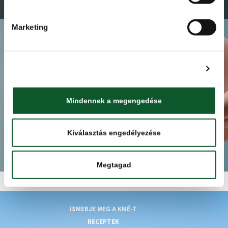
KÖLTSÉGEK
Marketing
Tudjon meg többet!
Részletek megjelenítése
Mindennek a megengedése
Kiválasztás engedélyezése
Megtagad
ISMERJE MEG A KMÉ-T
RECEPTEK