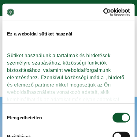
Skip to main content
Blog Archives
Ez a weboldal sütiket használ
Auchan 8 tojásos cérnácska,
200 g
Sütiket használunk a tartalmak és hirdetések 
személyre szabásához, közösségi funkciók 
biztosításához, valamint weboldalforgalmunk 
Tovább
elemzéséhez. Ezenkívül közösségi média-, hirdető- 
és elemező partnereinkkel megosztjuk az Ön 
weboldalhasználatra vonatkozó adatait, akik 
kombinálhatják az adatokat más olyan adatokkal, 
amelyeket Ön adott meg számukra vagy az Ön által 
ISMERJE MEG A KMÉ-T
Hozzájárulás
használt más szolgáltatásokból gyűjtöttek.
RECEPTEK
Elengedhetetlen
kiválasztása
TUDÁSBÁZIS
TERMÉKKERESŐ
Beállítások