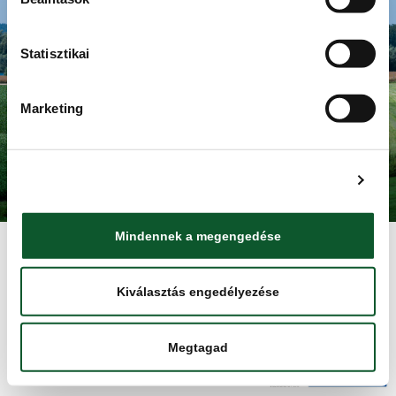
Adatkezelési tájékoztató
KAPCSOLAT
HÍRBLOG
Statisztikai
HÍRLEVÉL
NYITÓOLDAL
Marketing
Minden jog fentartva. Élelmiszerlánc-biztonsági Nonprofit Kft.
(ÉLBC Kft.) 2025.
Részletek megjelenítése
Mindennek a megengedése
Kiválasztás engedélyezése
Megtagad