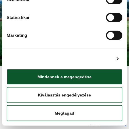
Adatkezelési tájékoztató
HÍRBLOG
HÍRLEVÉL
Statisztikai
NYITÓOLDAL
Marketing
Minden jog fentartva. Élelmiszerlánc-biztonsági Nonprofit Kft.
(ÉLBC Kft.) 2025.
Részletek megjelenítése
Mindennek a megengedése
Kiválasztás engedélyezése
Megtagad