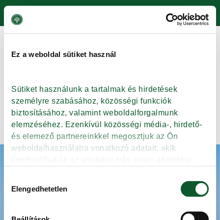
Skip to main content
Blog Archives
Ez a weboldal sütiket használ
Friss csirke, zsiger és aprólék
nélkül, zsugortasak, 1300-
1700 g (TARAVIS)
Sütiket használunk a tartalmak és hirdetések 
személyre szabásához, közösségi funkciók 
biztosításához, valamint weboldalforgalmunk 
Tovább
elemzéséhez. Ezenkívül közösségi média-, hirdető- 
és elemező partnereinkkel megosztjuk az Ön 
weboldalhasználatra vonatkozó adatait, akik 
kombinálhatják az adatokat más olyan adatokkal, 
ISMERJE MEG A KMÉ-T
amelyeket Ön adott meg számukra vagy az Ön által 
RECEPTEK
Hozzájárulás
használt más szolgáltatásokból gyűjtöttek.
TUDÁSBÁZIS
Elengedhetetlen
kiválasztása
TERMÉKKERESŐ
KAPCSOLAT
Beállítások