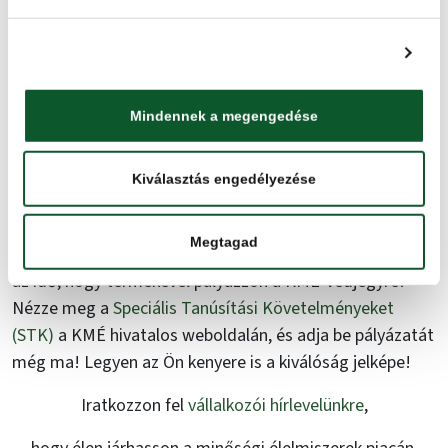
terméket választanak, a Ceres Zrt. számára pedig
lehetőséget ad arra, hogy megerősítse márkáját.
Részletek megjelenítése
A KMÉ-védjegy egy fontos mérföldkő valamennyi
védjegyhasználó vállalat életében, hiszen az egyetlen
Mindennek a megengedése
Európai Unió által elismert a minőségrendszerhez való
csatlakozással, tovább növelhetik piaci jelenlétüket.
Kiválasztás engedélyezése
Pályázzon Ön is a KMÉ-védjegyre!
Megtagad
Ha Ön elkötelezett a minőségi kenyérkészítés iránt, itt
az idő, hogy termékével pályázzon a KMÉ-védjegyre!
Nézze meg a
Speciális Tanúsítási Követelményeket
(STK)
a KMÉ hivatalos weboldalán, és adja be pályázatát
még ma! Legyen az Ön kenyere is a kiválóság jelképe!
Iratkozzon fel
vállalkozói hírlevelünkre
,