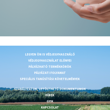
LEGYEN ÖN IS VÉDJEGYHASZNÁLÓ
VÉDJEGYHASZNÁLAT ELŐNYEI
PÁLYÁZHATÓ TERMÉKKÖRÖK
PÁLYÁZATI FOLYAMAT
SPECIÁLIS TANÚSÍTÁSI KÖVETELMÉNYEK
SZABÁLYZATOK, LETÖLTHETŐ DOKUMENTUMOK
HÍREK
GYIK
KAPCSOLAT