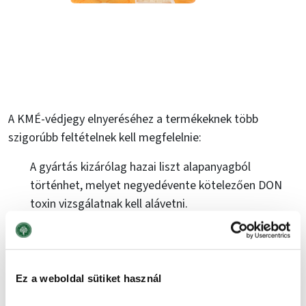
A KMÉ-védjegy elnyeréséhez a termékeknek több
szigorúbb feltételnek kell megfelelnie:
A gyártás kizárólag hazai liszt alapanyagból
történhet, melyet negyedévente kötelezően DON
toxin vizsgálatnak kell alávetni.
Pálmaolajat nem tartalmazhat, kivéve, ha
fenntartható RSPO igazolással rendelkezik.
Szójaterméket és tartósítószert nem lehet
felhasználni a gyártás során.
Ez a weboldal sütiket használ
Kizárólag hagyományos kovászt lehet használni,