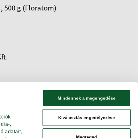
, 500 g (Floratom)
ft.
Mindennek a megengedése
ciók 
Kiválasztás engedélyezése
ia-, 
 adatait, 
Megtagad