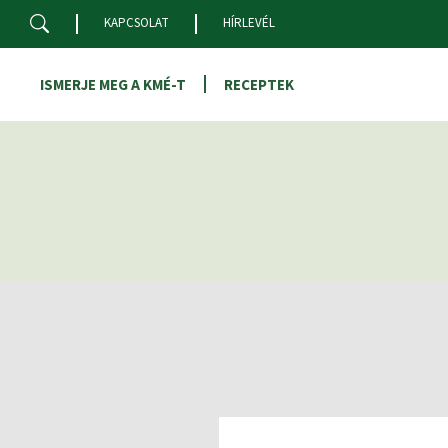
Skip to main content
KAPCSOLAT
HÍRLEVÉL
ISMERJE MEG A KMÉ-T
RECEPTEK