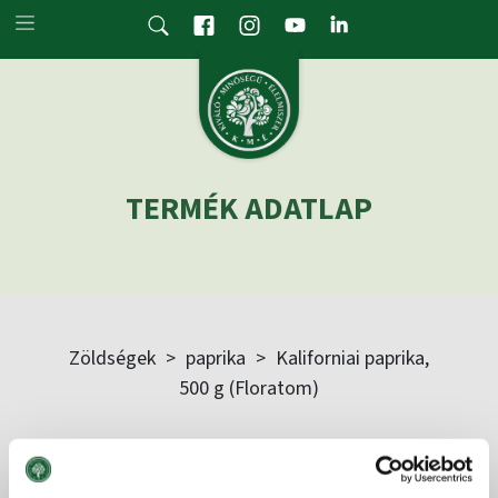
Skip to main content
TERMÉK ADATLAP
Zöldségek
>
paprika
>
Kaliforniai paprika,
500 g (Floratom)