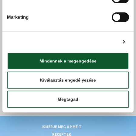
500 g (Floratom)
Marketing
Termékcsoport
Zöldségek
Termékkategória
paprika
Részletek megjelenítése
Gyártó /
Floratom Kft.
forgalmazó
Mindennek a megengedése
Kiválasztás engedélyezése
VISSZA A SZŰRÉSHEZ
Megtagad
ISMERJE MEG A KMÉ-T
RECEPTEK