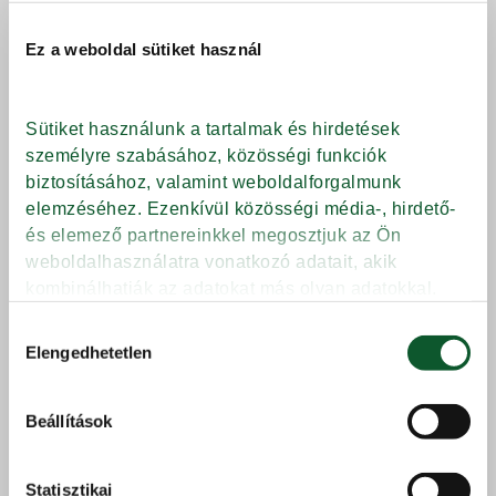
Ez a weboldal sütiket használ
Sütiket használunk a tartalmak és hirdetések 
személyre szabásához, közösségi funkciók 
biztosításához, valamint weboldalforgalmunk 
elemzéséhez. Ezenkívül közösségi média-, hirdető- 
és elemező partnereinkkel megosztjuk az Ön 
weboldalhasználatra vonatkozó adatait, akik 
kombinálhatják az adatokat más olyan adatokkal, 
amelyeket Ön adott meg számukra vagy az Ön által 
Hozzájárulás
használt más szolgáltatásokból gyűjtöttek.
Elengedhetetlen
kiválasztása
Védjegy
Beállítások
Adatkezelési tájékoztató
típusa
Márkanév
Kaliforniai paprika,
Statisztikai