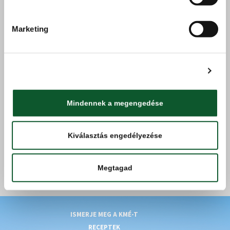
350 g (Floratom)
Marketing
Termékcsoport
Zöldségek
Termékkategória
paradicsom
Részletek megjelenítése
Gyártó /
Floratom Kft.
forgalmazó
Mindennek a megengedése
Kiválasztás engedélyezése
VISSZA A SZŰRÉSHEZ
Megtagad
ISMERJE MEG A KMÉ-T
RECEPTEK