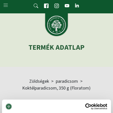
Skip to main content
TERMÉK ADATLAP
Zöldségek
>
paradicsom
>
Koktélparadicsom, 350 g (Floratom)