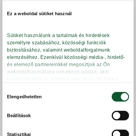
Ez a weboldal sütiket használ
Sütiket használunk a tartalmak és hirdetések 
személyre szabásához, közösségi funkciók 
biztosításához, valamint weboldalforgalmunk 
elemzéséhez. Ezenkívül közösségi média-, hirdető- 
és elemező partnereinkkel megosztjuk az Ön 
weboldalhasználatra vonatkozó adatait, akik 
kombinálhatják az adatokat más olyan adatokkal, 
amelyeket Ön adott meg számukra vagy az Ön által 
Hozzájárulás
használt más szolgáltatásokból gyűjtöttek.
Elengedhetetlen
kiválasztása
Védjegy
Beállítások
Adatkezelési tájékoztató
típusa
Márkanév
Koktélparadicsom,
Statisztikai