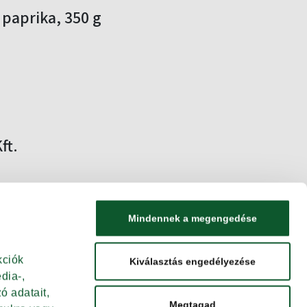
i paprika, 350 g
)
ft.
Mindennek a megengedése
ciók 
Kiválasztás engedélyezése
ia-, 
 adatait, 
Megtagad