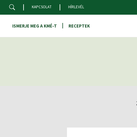
Skip to main content
KAPCSOLAT
HÍRLEVÉL
ISMERJE MEG A KMÉ-T
RECEPTEK