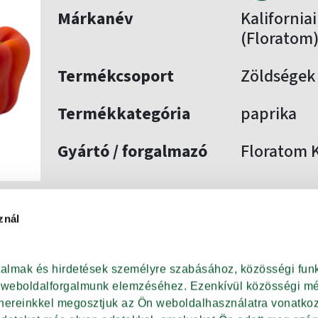
Márkanév
Kalifornia
(Floratom
Termékcsoport
Zöldségek
Termékkategória
paprika
Gyártó / forgalmazó
Floratom K
znál
VISSZA A SZŰRÉSHEZ
rtalmak és hirdetések személyre szabásához, közösségi funk
t weboldalforgalmunk elemzéséhez. Ezenkívül közösségi méd
tnereinkkel megosztjuk az Ön weboldalhasználatra vonatkozó