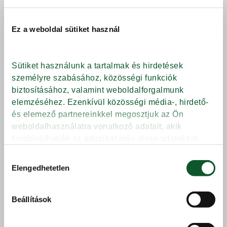
Ez a weboldal sütiket használ
Sütiket használunk a tartalmak és hirdetések 
személyre szabásához, közösségi funkciók 
biztosításához, valamint weboldalforgalmunk 
elemzéséhez. Ezenkívül közösségi média-, hirdető- 
és elemező partnereinkkel megosztjuk az Ön 
weboldalhasználatra vonatkozó adatait, akik 
kombinálhatják az adatokat más olyan adatokkal, 
amelyeket Ön adott meg számukra vagy az Ön által 
Hozzájárulás
használt más szolgáltatásokból gyűjtöttek.
Elengedhetetlen
kiválasztása
Védjegy
Beállítások
típusa
Adatkezelési tájékoztató
Márkanév
Milsani