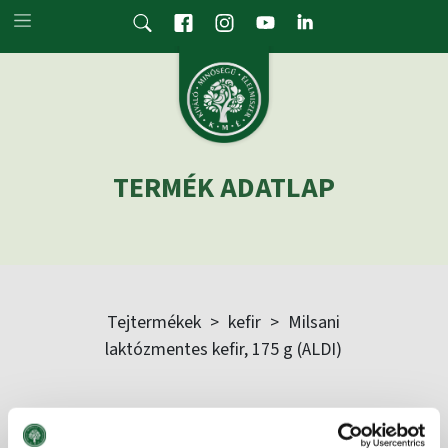
Skip to main content
TERMÉK ADATLAP
Tejtermékek
>
kefir
>
Milsani
laktózmentes kefir, 175 g (ALDI)